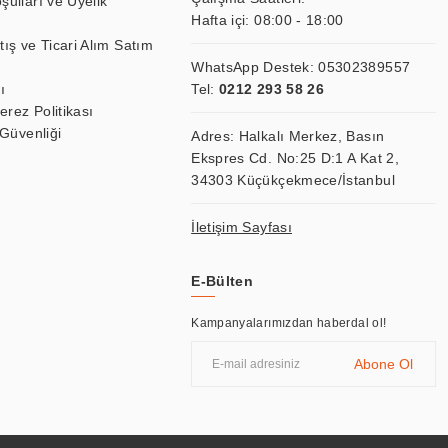
şulları ve Üyelik
Hafta içi: 08:00 - 18:00
tış ve Ticari Alım Satım
WhatsApp Destek:
05302389557
ı
Tel:
0212 293 58 26
Çerez Politikası
 Güvenliği
Adres: Halkalı Merkez, Basın
Ekspres Cd. No:25 D:1 A Kat 2,
34303 Küçükçekmece/İstanbul
İletişim Sayfası
E-Bülten
Kampanyalarımızdan haberdal ol!
Abone Ol