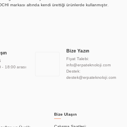
OCHI markası altında kendi ürettiği ürünlerde kullanmıştır.
 marin ekran, medikal ekran, savunma sanayi ekranı, ayna/TV
 endüstriyel mini PC ve akıllı bina sistemleri gibi çözümleri 4.5"
sitesine de sahiptir.
finans, eğitim, havacılık, restoran, otel, mağaza, sağlık,
lmiş çözümler geliştirmek, ERPA Teknoloji'nin uzmanlık alanları
 bir şekilde hareket etmektedir. Kaliteli ekipmanı, uzman kadroları,
Bize Yazın
aşın
atkı sağlamaktadır.
Fiyat Talebi:
6
info@erpateknoloji.com
0 - 18:00 arası
Destek:
destek@erpateknoloji.com
Bize Ulaşın
Çalışma Saatleri: