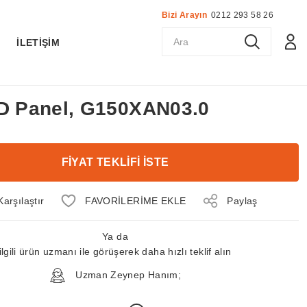
Bizi Arayın
0212 293 58 26
K
İLETİŞİM
CD Panel, G150XAN03.0
FİYAT TEKLİFİ İSTE
Karşılaştır
Paylaş
Ya da
ilgili ürün uzmanı ile görüşerek daha hızlı teklif alın
Uzman Zeynep Hanım;