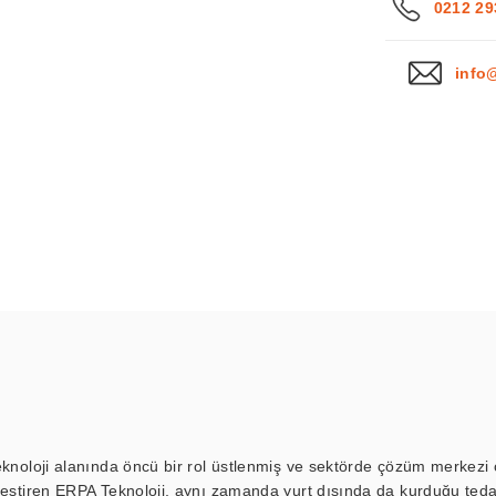
0212 29
info
eknoloji alanında öncü bir rol üstlenmiş ve sektörde çözüm merkezi ol
kleştiren ERPA Teknoloji, aynı zamanda yurt dışında da kurduğu tedar