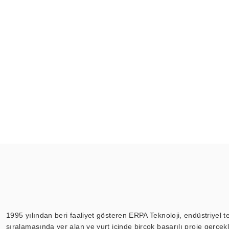
1995 yılından beri faaliyet gösteren ERPA Teknoloji, endüstriyel t
sıralamasında yer alan ve yurt içinde birçok başarılı proje gerçe