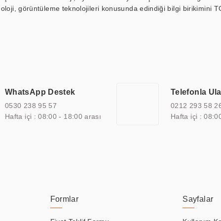
loji, görüntüleme teknolojileri konusunda edindiği bilgi birikimini T
ı durak ekranı, araç içi ekran, asansör ekranı, digital menüboard,
ar, kapı önü bilgi ekranları, panel PC, endüstriyel Panel PC, mini PC,
an görüntüleme sistemlerini de başarıyla projelendirme ve üretme kapa
çeşitli çözümler sunmaktadır. Bu kapsamda, akıllı bina, AVM, sinema, 
 bir sektöre özel ihtiyaçları anlamak ve karşılamak için özelleştiri
 kalite belgelerine ve sertifikalara sahip olup, etik değerlere bağlı
WhatsApp Destek
Telefonla Ul
zel çözümleri ile iş ortaklarının öne çıkmasına ve sürekli gelişimine k
0530 238 95 57
0212 293 58 2
Hafta içi : 08:00 - 18:00 arası
Hafta içi : 08:0
Formlar
Sayfalar