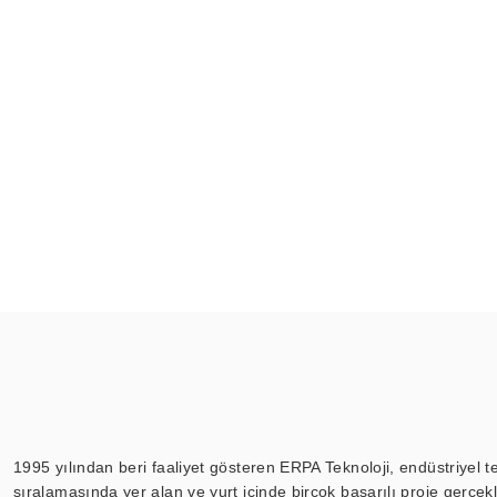
1995 yılından beri faaliyet gösteren ERPA Teknoloji, endüstriyel t
sıralamasında yer alan ve yurt içinde birçok başarılı proje gerçe