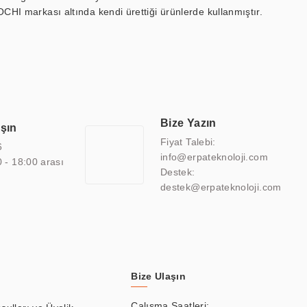
OCHI markası altında kendi ürettiği ürünlerde kullanmıştır.
 marin ekran, medikal ekran, savunma sanayi ekranı, ayna/TV
 endüstriyel mini PC ve akıllı bina sistemleri gibi çözümleri 4.5"
sitesine de sahiptir.
finans, eğitim, havacılık, restoran, otel, mağaza, sağlık,
lmiş çözümler geliştirmek, ERPA Teknoloji'nin uzmanlık alanları
 bir şekilde hareket etmektedir. Kaliteli ekipmanı, uzman kadroları,
Bize Yazın
aşın
atkı sağlamaktadır.
Fiyat Talebi:
6
info@erpateknoloji.com
0 - 18:00 arası
Destek:
destek@erpateknoloji.com
Bize Ulaşın
Çalışma Saatleri: