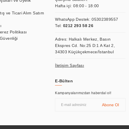
şulları ve Üyelik
Hafta içi: 08:00 - 18:00
tış ve Ticari Alım Satım
WhatsApp Destek:
05302389557
ı
Tel:
0212 293 58 26
Çerez Politikası
 Güvenliği
Adres: Halkalı Merkez, Basın
Ekspres Cd. No:25 D:1 A Kat 2,
34303 Küçükçekmece/İstanbul
İletişim Sayfası
E-Bülten
Kampanyalarımızdan haberdal ol!
Abone Ol