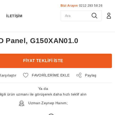
Bizi Arayın
0212 293 58 26
K
İLETİŞİM
CD Panel, G150XAN01.0
FİYAT TEKLİFİ İSTE
Karşılaştır
Paylaş
Ya da
ilgili ürün uzmanı ile görüşerek daha hızlı teklif alın
Uzman Zeynep Hanım;