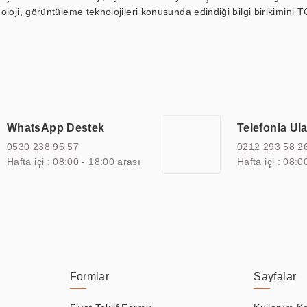
loji, görüntüleme teknolojileri konusunda edindiği bilgi birikimini T
ı durak ekranı, araç içi ekran, asansör ekranı, digital menüboard,
ar, kapı önü bilgi ekranları, panel PC, endüstriyel Panel PC, mini PC,
an görüntüleme sistemlerini de başarıyla projelendirme ve üretme kapa
çeşitli çözümler sunmaktadır. Bu kapsamda, akıllı bina, AVM, sinema, 
 bir sektöre özel ihtiyaçları anlamak ve karşılamak için özelleştiri
 kalite belgelerine ve sertifikalara sahip olup, etik değerlere bağlı
WhatsApp Destek
Telefonla Ul
zel çözümleri ile iş ortaklarının öne çıkmasına ve sürekli gelişimine k
0530 238 95 57
0212 293 58 2
Hafta içi : 08:00 - 18:00 arası
Hafta içi : 08:0
Formlar
Sayfalar