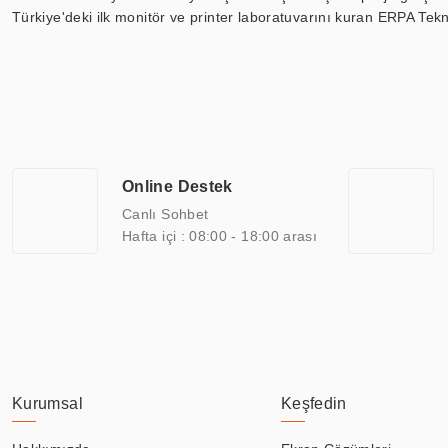
Türkiye'deki ilk monitör ve printer laboratuvarını kuran ERPA Tekno
Günümüzde TOCHI; videowall, digital signage, kiosk, totem, akıll
ekranları, CNC ekranı, toplantı odası ekranları, endüstriyel ekranl
ile 110” boyutları arasında üretebilirken, ayrıca standart dışı ol
ERPA Teknoloji, geniş bir yelpazede sektörlerle işbirliği yaparak 
savunma sanayi ve ulaşım gibi farklı sektörlerle çalışmaktadır. Her
arasında yer almaktadır. ERPA Teknoloji, uluslararası standartlarda
Online Destek
yılların getirdiği bilgi ve tecrübe ile birleştiren ERPA Teknoloji, ö
Canlı Sohbet
Hafta içi : 08:00 - 18:00 arası
Kurumsal
Keşfedin