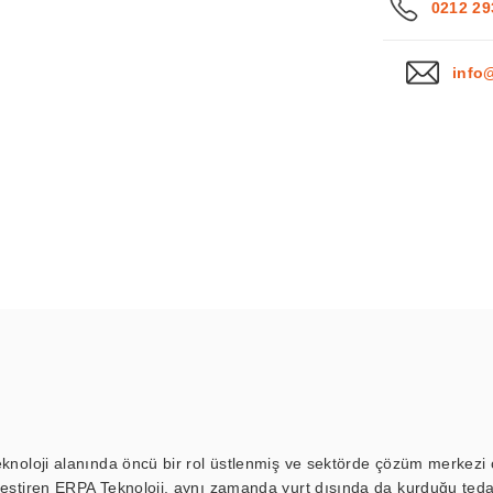
0212 29
info
eknoloji alanında öncü bir rol üstlenmiş ve sektörde çözüm merkezi ol
kleştiren ERPA Teknoloji, aynı zamanda yurt dışında da kurduğu tedar