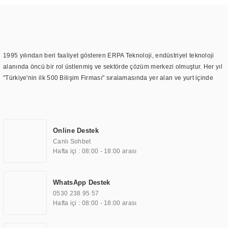
1995 yılından beri faaliyet gösteren ERPA Teknoloji, endüstriyel teknoloji
alanında öncü bir rol üstlenmiş ve sektörde çözüm merkezi olmuştur. Her yıl
"Türkiye'nin ilk 500 Bilişim Firması" sıralamasında yer alan ve yurt içinde
birçok başarılı proje gerçekleştiren ERPA Teknoloji, aynı zamanda yurt
dışında da kurduğu tedarik ağı ile farklı lokasyonlarda da hizmet
sunmaktadır. Türkiye'deki ilk monitör ve printer laboratuvarını kuran ERPA
Teknoloji, görüntüleme teknolojileri konusunda edindiği bilgi birikimini
Online Destek
TOCHI markası altında kendi ürettiği ürünlerde kullanmıştır. Günümüzde
Canlı Sohbet
TOCHI; videowall, digital signage, kiosk, totem, akıllı durak ekranı, araç içi
Hafta içi : 08:00 - 18:00 arası
ekran, asansör ekranı, digital menüboard, marin ekran, medikal ekran,
savunma sanayi ekranı, ayna/TV ekranları, CNC ekranı, toplantı odası
ekranları, endüstriyel ekranlar, kapı önü bilgi ekranları, panel PC,
WhatsApp Destek
endüstriyel Panel PC, mini PC, endüstriyel mini PC ve akıllı bina sistemleri
0530 238 95 57
gibi çözümleri 4.5" ile 110” boyutları arasında üretebilirken, ayrıca standart
Hafta içi : 08:00 - 18:00 arası
dışı olan görüntüleme sistemlerini de başarıyla projelendirme ve üretme
kapasitesine de sahiptir.