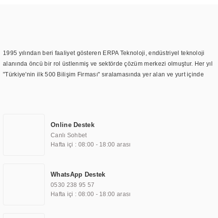
1995 yılından beri faaliyet gösteren ERPA Teknoloji, endüstriyel teknoloji
alanında öncü bir rol üstlenmiş ve sektörde çözüm merkezi olmuştur. Her yıl
"Türkiye'nin ilk 500 Bilişim Firması" sıralamasında yer alan ve yurt içinde
birçok başarılı proje gerçekleştiren ERPA Teknoloji, aynı zamanda yurt
dışında da kurduğu tedarik ağı ile farklı lokasyonlarda da hizmet
sunmaktadır. Türkiye'deki ilk monitör ve printer laboratuvarını kuran ERPA
Teknoloji, görüntüleme teknolojileri konusunda edindiği bilgi birikimini
Online Destek
TOCHI markası altında kendi ürettiği ürünlerde kullanmıştır. Günümüzde
Canlı Sohbet
TOCHI; videowall, digital signage, kiosk, totem, akıllı durak ekranı, araç içi
Hafta içi : 08:00 - 18:00 arası
ekran, asansör ekranı, digital menüboard, marin ekran, medikal ekran,
savunma sanayi ekranı, ayna/TV ekranları, CNC ekranı, toplantı odası
ekranları, endüstriyel ekranlar, kapı önü bilgi ekranları, panel PC,
WhatsApp Destek
endüstriyel Panel PC, mini PC, endüstriyel mini PC ve akıllı bina sistemleri
0530 238 95 57
gibi çözümleri 4.5" ile 110” boyutları arasında üretebilirken, ayrıca standart
Hafta içi : 08:00 - 18:00 arası
dışı olan görüntüleme sistemlerini de başarıyla projelendirme ve üretme
kapasitesine de sahiptir.