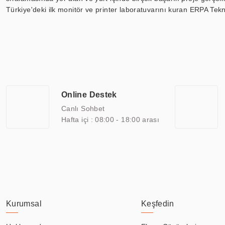
Türkiye'deki ilk monitör ve printer laboratuvarını kuran ERPA Tekno
Günümüzde TOCHI; videowall, digital signage, kiosk, totem, akıll
ekranları, CNC ekranı, toplantı odası ekranları, endüstriyel ekranl
ile 110” boyutları arasında üretebilirken, ayrıca standart dışı ol
ERPA Teknoloji, geniş bir yelpazede sektörlerle işbirliği yaparak 
savunma sanayi ve ulaşım gibi farklı sektörlerle çalışmaktadır. Her
arasında yer almaktadır. ERPA Teknoloji, uluslararası standartlarda
Online Destek
yılların getirdiği bilgi ve tecrübe ile birleştiren ERPA Teknoloji, ö
Canlı Sohbet
Hafta içi : 08:00 - 18:00 arası
Kurumsal
Keşfedin