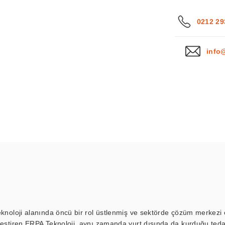
0212 29
info
eknoloji alanında öncü bir rol üstlenmiş ve sektörde çözüm merkezi ol
kleştiren ERPA Teknoloji, aynı zamanda yurt dışında da kurduğu tedar