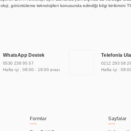
loji, görüntüleme teknolojileri konusunda edindiği bilgi birikimini T
ı durak ekranı, araç içi ekran, asansör ekranı, digital menüboard,
ar, kapı önü bilgi ekranları, panel PC, endüstriyel Panel PC, mini PC,
an görüntüleme sistemlerini de başarıyla projelendirme ve üretme kapa
çeşitli çözümler sunmaktadır. Bu kapsamda, akıllı bina, AVM, sinema, 
 bir sektöre özel ihtiyaçları anlamak ve karşılamak için özelleştiri
 kalite belgelerine ve sertifikalara sahip olup, etik değerlere bağlı
WhatsApp Destek
Telefonla Ul
zel çözümleri ile iş ortaklarının öne çıkmasına ve sürekli gelişimine k
0530 238 95 57
0212 293 58 2
Hafta içi : 08:00 - 18:00 arası
Hafta içi : 08:0
Formlar
Sayfalar