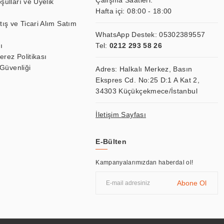
Çalışma Saatleri:
şulları ve Üyelik
Hafta içi: 08:00 - 18:00
tış ve Ticari Alım Satım
WhatsApp Destek:
05302389557
ı
Tel:
0212 293 58 26
Çerez Politikası
 Güvenliği
Adres: Halkalı Merkez, Basın
Ekspres Cd. No:25 D:1 A Kat 2,
34303 Küçükçekmece/İstanbul
İletişim Sayfası
E-Bülten
Kampanyalarımızdan haberdal ol!
Abone Ol