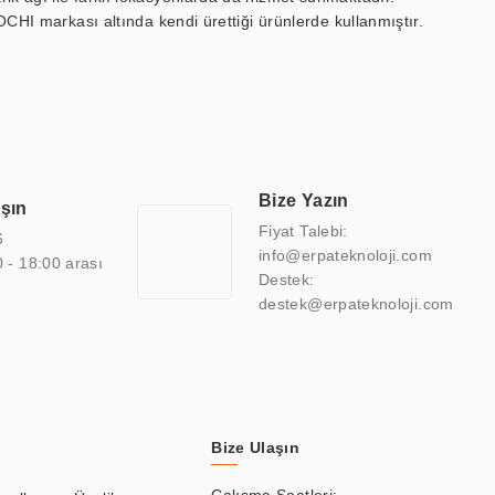
OCHI markası altında kendi ürettiği ürünlerde kullanmıştır.
 marin ekran, medikal ekran, savunma sanayi ekranı, ayna/TV
 endüstriyel mini PC ve akıllı bina sistemleri gibi çözümleri 4.5"
sitesine de sahiptir.
finans, eğitim, havacılık, restoran, otel, mağaza, sağlık,
lmiş çözümler geliştirmek, ERPA Teknoloji'nin uzmanlık alanları
 bir şekilde hareket etmektedir. Kaliteli ekipmanı, uzman kadroları,
Bize Yazın
aşın
atkı sağlamaktadır.
Fiyat Talebi:
6
info@erpateknoloji.com
0 - 18:00 arası
Destek:
destek@erpateknoloji.com
Bize Ulaşın