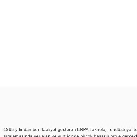
1995 yılından beri faaliyet gösteren ERPA Teknoloji, endüstriyel t
sıralamasında yer alan ve yurt içinde birçok başarılı proje gerçe