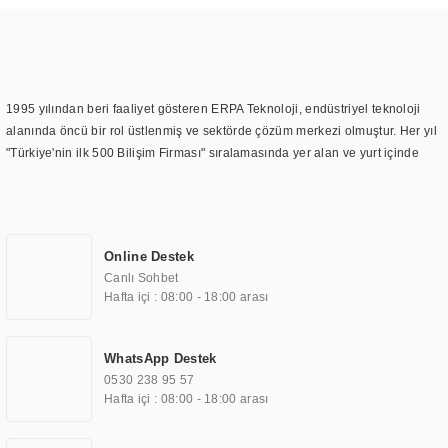
1995 yılından beri faaliyet gösteren ERPA Teknoloji, endüstriyel teknoloji
alanında öncü bir rol üstlenmiş ve sektörde çözüm merkezi olmuştur. Her yıl
"Türkiye'nin ilk 500 Bilişim Firması" sıralamasında yer alan ve yurt içinde
birçok başarılı proje gerçekleştiren ERPA Teknoloji, aynı zamanda yurt
dışında da kurduğu tedarik ağı ile farklı lokasyonlarda da hizmet
sunmaktadır. Türkiye'deki ilk monitör ve printer laboratuvarını kuran ERPA
Teknoloji, görüntüleme teknolojileri konusunda edindiği bilgi birikimini
Online Destek
TOCHI markası altında kendi ürettiği ürünlerde kullanmıştır. Günümüzde
Canlı Sohbet
TOCHI; videowall, digital signage, kiosk, totem, akıllı durak ekranı, araç içi
Hafta içi : 08:00 - 18:00 arası
ekran, asansör ekranı, digital menüboard, marin ekran, medikal ekran,
savunma sanayi ekranı, ayna/TV ekranları, CNC ekranı, toplantı odası
ekranları, endüstriyel ekranlar, kapı önü bilgi ekranları, panel PC,
WhatsApp Destek
endüstriyel Panel PC, mini PC, endüstriyel mini PC ve akıllı bina sistemleri
0530 238 95 57
gibi çözümleri 4.5" ile 110” boyutları arasında üretebilirken, ayrıca standart
Hafta içi : 08:00 - 18:00 arası
dışı olan görüntüleme sistemlerini de başarıyla projelendirme ve üretme
kapasitesine de sahiptir.