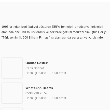
1995 yılından beri faaliyet gösteren ERPA Teknoloji, endüstriyel teknoloji
alanında öncü bir rol üstlenmiş ve sektörde çözüm merkezi olmuştur. Her yıl
"Türkiye'nin ilk 500 Bilişim Firması" sıralamasında yer alan ve yurt içinde
birçok başarılı proje gerçekleştiren ERPA Teknoloji, aynı zamanda yurt
dışında da kurduğu tedarik ağı ile farklı lokasyonlarda da hizmet
sunmaktadır. Türkiye'deki ilk monitör ve printer laboratuvarını kuran ERPA
Teknoloji, görüntüleme teknolojileri konusunda edindiği bilgi birikimini
Online Destek
TOCHI markası altında kendi ürettiği ürünlerde kullanmıştır. Günümüzde
Canlı Sohbet
TOCHI; videowall, digital signage, kiosk, totem, akıllı durak ekranı, araç içi
Hafta içi : 08:00 - 18:00 arası
ekran, asansör ekranı, digital menüboard, marin ekran, medikal ekran,
savunma sanayi ekranı, ayna/TV ekranları, CNC ekranı, toplantı odası
ekranları, endüstriyel ekranlar, kapı önü bilgi ekranları, panel PC,
WhatsApp Destek
endüstriyel Panel PC, mini PC, endüstriyel mini PC ve akıllı bina sistemleri
0530 238 95 57
gibi çözümleri 4.5" ile 110” boyutları arasında üretebilirken, ayrıca standart
Hafta içi : 08:00 - 18:00 arası
dışı olan görüntüleme sistemlerini de başarıyla projelendirme ve üretme
kapasitesine de sahiptir.