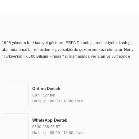
1995 yılından beri faaliyet gösteren ERPA Teknoloji, endüstriyel teknoloji
alanında öncü bir rol üstlenmiş ve sektörde çözüm merkezi olmuştur. Her yıl
"Türkiye'nin ilk 500 Bilişim Firması" sıralamasında yer alan ve yurt içinde
birçok başarılı proje gerçekleştiren ERPA Teknoloji, aynı zamanda yurt
dışında da kurduğu tedarik ağı ile farklı lokasyonlarda da hizmet
sunmaktadır. Türkiye'deki ilk monitör ve printer laboratuvarını kuran ERPA
Teknoloji, görüntüleme teknolojileri konusunda edindiği bilgi birikimini
Online Destek
TOCHI markası altında kendi ürettiği ürünlerde kullanmıştır. Günümüzde
Canlı Sohbet
TOCHI; videowall, digital signage, kiosk, totem, akıllı durak ekranı, araç içi
Hafta içi : 08:00 - 18:00 arası
ekran, asansör ekranı, digital menüboard, marin ekran, medikal ekran,
savunma sanayi ekranı, ayna/TV ekranları, CNC ekranı, toplantı odası
ekranları, endüstriyel ekranlar, kapı önü bilgi ekranları, panel PC,
WhatsApp Destek
endüstriyel Panel PC, mini PC, endüstriyel mini PC ve akıllı bina sistemleri
0530 238 95 57
gibi çözümleri 4.5" ile 110” boyutları arasında üretebilirken, ayrıca standart
Hafta içi : 08:00 - 18:00 arası
dışı olan görüntüleme sistemlerini de başarıyla projelendirme ve üretme