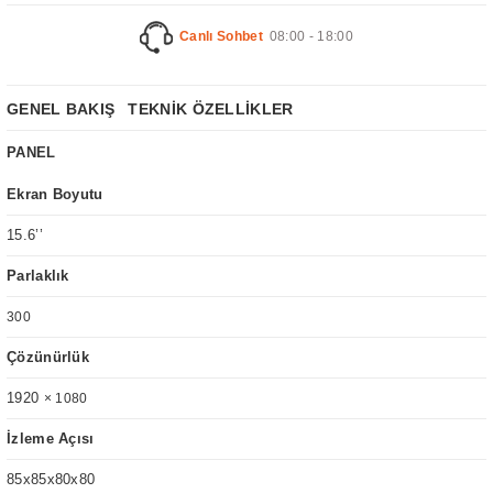
Canlı Sohbet
08:00 - 18:00
GENEL BAKIŞ
TEKNİK ÖZELLİKLER
PANEL
Ekran Boyutu
15.6’’
Parlaklık
300
Çözünürlük
1920
× 1080
İzleme Açısı
85x85x80x80