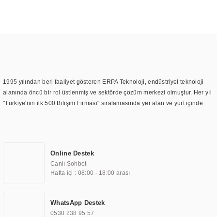
1995 yılından beri faaliyet gösteren ERPA Teknoloji, endüstriyel teknoloji
alanında öncü bir rol üstlenmiş ve sektörde çözüm merkezi olmuştur. Her yıl
"Türkiye'nin ilk 500 Bilişim Firması" sıralamasında yer alan ve yurt içinde
birçok başarılı proje gerçekleştiren ERPA Teknoloji, aynı zamanda yurt
dışında da kurduğu tedarik ağı ile farklı lokasyonlarda da hizmet
sunmaktadır. Türkiye'deki ilk monitör ve printer laboratuvarını kuran ERPA
Teknoloji, görüntüleme teknolojileri konusunda edindiği bilgi birikimini
Online Destek
TOCHI markası altında kendi ürettiği ürünlerde kullanmıştır. Günümüzde
Canlı Sohbet
TOCHI; videowall, digital signage, kiosk, totem, akıllı durak ekranı, araç içi
Hafta içi : 08:00 - 18:00 arası
ekran, asansör ekranı, digital menüboard, marin ekran, medikal ekran,
savunma sanayi ekranı, ayna/TV ekranları, CNC ekranı, toplantı odası
ekranları, endüstriyel ekranlar, kapı önü bilgi ekranları, panel PC,
WhatsApp Destek
endüstriyel Panel PC, mini PC, endüstriyel mini PC ve akıllı bina sistemleri
0530 238 95 57