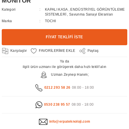
MONİTÖR
Kategori
KAPALI KASA
,
ENDÜSTRİYEL GÖRÜNTÜLEME
SİSTEMLERİ
,
Savunma Sanayi Ekranları
Marka
TOCHI
FİYAT TEKLİFİ İSTE
Karşılaştır
Paylaş
Ya da
ilgili ürün uzmanı ile görüşerek daha hızlı teklif alın
Uzman Zeynep Hanım;
0212 293 58 26
08:00 - 18:00
0530 238 95 57
08:00 - 18:00
info@erpateknoloji.com