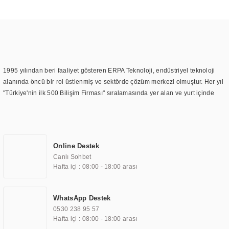
1995 yılından beri faaliyet gösteren ERPA Teknoloji, endüstriyel teknoloji
alanında öncü bir rol üstlenmiş ve sektörde çözüm merkezi olmuştur. Her yıl
"Türkiye'nin ilk 500 Bilişim Firması" sıralamasında yer alan ve yurt içinde
birçok başarılı proje gerçekleştiren ERPA Teknoloji, aynı zamanda yurt
dışında da kurduğu tedarik ağı ile farklı lokasyonlarda da hizmet
sunmaktadır. Türkiye'deki ilk monitör ve printer laboratuvarını kuran ERPA
Teknoloji, görüntüleme teknolojileri konusunda edindiği bilgi birikimini
Online Destek
TOCHI markası altında kendi ürettiği ürünlerde kullanmıştır. Günümüzde
Canlı Sohbet
TOCHI; videowall, digital signage, kiosk, totem, akıllı durak ekranı, araç içi
Hafta içi : 08:00 - 18:00 arası
ekran, asansör ekranı, digital menüboard, marin ekran, medikal ekran,
savunma sanayi ekranı, ayna/TV ekranları, CNC ekranı, toplantı odası
ekranları, endüstriyel ekranlar, kapı önü bilgi ekranları, panel PC,
WhatsApp Destek
endüstriyel Panel PC, mini PC, endüstriyel mini PC ve akıllı bina sistemleri
0530 238 95 57
gibi çözümleri 4.5" ile 110” boyutları arasında üretebilirken, ayrıca standart
Hafta içi : 08:00 - 18:00 arası
dışı olan görüntüleme sistemlerini de başarıyla projelendirme ve üretme