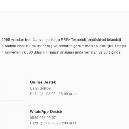
1995 yılından beri faaliyet gösteren ERPA Teknoloji, endüstriyel teknoloji
alanında öncü bir rol üstlenmiş ve sektörde çözüm merkezi olmuştur. Her yıl
"Türkiye'nin ilk 500 Bilişim Firması" sıralamasında yer alan ve yurt içinde
birçok başarılı proje gerçekleştiren ERPA Teknoloji, aynı zamanda yurt
dışında da kurduğu tedarik ağı ile farklı lokasyonlarda da hizmet
sunmaktadır. Türkiye'deki ilk monitör ve printer laboratuvarını kuran ERPA
Teknoloji, görüntüleme teknolojileri konusunda edindiği bilgi birikimini
Online Destek
TOCHI markası altında kendi ürettiği ürünlerde kullanmıştır. Günümüzde
Canlı Sohbet
TOCHI; videowall, digital signage, kiosk, totem, akıllı durak ekranı, araç içi
Hafta içi : 08:00 - 18:00 arası
ekran, asansör ekranı, digital menüboard, marin ekran, medikal ekran,
savunma sanayi ekranı, ayna/TV ekranları, CNC ekranı, toplantı odası
ekranları, endüstriyel ekranlar, kapı önü bilgi ekranları, panel PC,
WhatsApp Destek
endüstriyel Panel PC, mini PC, endüstriyel mini PC ve akıllı bina sistemleri
0530 238 95 57
gibi çözümleri 4.5" ile 110” boyutları arasında üretebilirken, ayrıca standart
Hafta içi : 08:00 - 18:00 arası
dışı olan görüntüleme sistemlerini de başarıyla projelendirme ve üretme