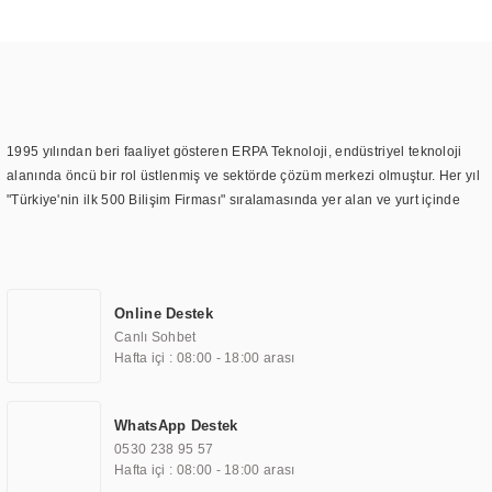
1995 yılından beri faaliyet gösteren ERPA Teknoloji, endüstriyel teknoloji
alanında öncü bir rol üstlenmiş ve sektörde çözüm merkezi olmuştur. Her yıl
"Türkiye'nin ilk 500 Bilişim Firması" sıralamasında yer alan ve yurt içinde
birçok başarılı proje gerçekleştiren ERPA Teknoloji, aynı zamanda yurt
dışında da kurduğu tedarik ağı ile farklı lokasyonlarda da hizmet
sunmaktadır. Türkiye'deki ilk monitör ve printer laboratuvarını kuran ERPA
Teknoloji, görüntüleme teknolojileri konusunda edindiği bilgi birikimini
Online Destek
TOCHI markası altında kendi ürettiği ürünlerde kullanmıştır. Günümüzde
Canlı Sohbet
TOCHI; videowall, digital signage, kiosk, totem, akıllı durak ekranı, araç içi
Hafta içi : 08:00 - 18:00 arası
ekran, asansör ekranı, digital menüboard, marin ekran, medikal ekran,
savunma sanayi ekranı, ayna/TV ekranları, CNC ekranı, toplantı odası
ekranları, endüstriyel ekranlar, kapı önü bilgi ekranları, panel PC,
WhatsApp Destek
endüstriyel Panel PC, mini PC, endüstriyel mini PC ve akıllı bina sistemleri
0530 238 95 57
gibi çözümleri 4.5" ile 110” boyutları arasında üretebilirken, ayrıca standart
Hafta içi : 08:00 - 18:00 arası
dışı olan görüntüleme sistemlerini de başarıyla projelendirme ve üretme