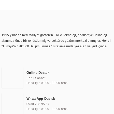
1995 yılından beri faaliyet gösteren ERPA Teknoloji, endüstriyel teknoloji
alanında öncü bir rol üstlenmiş ve sektörde çözüm merkezi olmuştur. Her yıl
"Türkiye'nin ilk 500 Bilişim Firması" sıralamasında yer alan ve yurt içinde
birçok başarılı proje gerçekleştiren ERPA Teknoloji, aynı zamanda yurt
dışında da kurduğu tedarik ağı ile farklı lokasyonlarda da hizmet
sunmaktadır. Türkiye'deki ilk monitör ve printer laboratuvarını kuran ERPA
Teknoloji, görüntüleme teknolojileri konusunda edindiği bilgi birikimini
Online Destek
TOCHI markası altında kendi ürettiği ürünlerde kullanmıştır. Günümüzde
Canlı Sohbet
TOCHI; videowall, digital signage, kiosk, totem, akıllı durak ekranı, araç içi
Hafta içi : 08:00 - 18:00 arası
ekran, asansör ekranı, digital menüboard, marin ekran, medikal ekran,
savunma sanayi ekranı, ayna/TV ekranları, CNC ekranı, toplantı odası
ekranları, endüstriyel ekranlar, kapı önü bilgi ekranları, panel PC,
WhatsApp Destek
endüstriyel Panel PC, mini PC, endüstriyel mini PC ve akıllı bina sistemleri
0530 238 95 57
gibi çözümleri 4.5" ile 110” boyutları arasında üretebilirken, ayrıca standart
Hafta içi : 08:00 - 18:00 arası
dışı olan görüntüleme sistemlerini de başarıyla projelendirme ve üretme