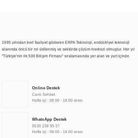
1995 yılından beri faaliyet gösteren ERPA Teknoloji, endüstriyel teknoloji
alanında öncü bir rol üstlenmiş ve sektörde çözüm merkezi olmuştur. Her yıl
"Türkiye'nin ilk 500 Bilişim Firması" sıralamasında yer alan ve yurt içinde
birçok başarılı proje gerçekleştiren ERPA Teknoloji, aynı zamanda yurt
dışında da kurduğu tedarik ağı ile farklı lokasyonlarda da hizmet
sunmaktadır. Türkiye'deki ilk monitör ve printer laboratuvarını kuran ERPA
Teknoloji, görüntüleme teknolojileri konusunda edindiği bilgi birikimini
Online Destek
TOCHI markası altında kendi ürettiği ürünlerde kullanmıştır. Günümüzde
Canlı Sohbet
TOCHI; videowall, digital signage, kiosk, totem, akıllı durak ekranı, araç içi
Hafta içi : 08:00 - 18:00 arası
ekran, asansör ekranı, digital menüboard, marin ekran, medikal ekran,
savunma sanayi ekranı, ayna/TV ekranları, CNC ekranı, toplantı odası
ekranları, endüstriyel ekranlar, kapı önü bilgi ekranları, panel PC,
WhatsApp Destek
endüstriyel Panel PC, mini PC, endüstriyel mini PC ve akıllı bina sistemleri
0530 238 95 57
gibi çözümleri 4.5" ile 110” boyutları arasında üretebilirken, ayrıca standart
Hafta içi : 08:00 - 18:00 arası
dışı olan görüntüleme sistemlerini de başarıyla projelendirme ve üretme