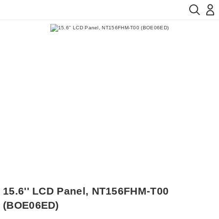
15.6'' LCD Panel, NT156FHM-T00
(BOE06ED)