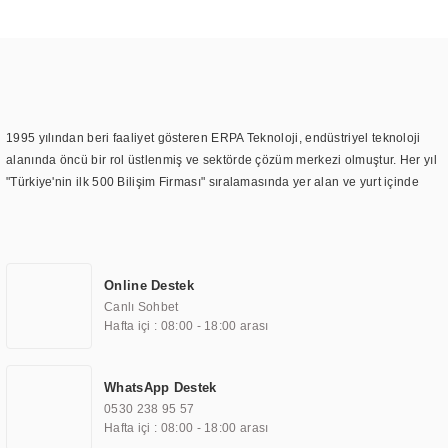
1995 yılından beri faaliyet gösteren ERPA Teknoloji, endüstriyel teknoloji
alanında öncü bir rol üstlenmiş ve sektörde çözüm merkezi olmuştur. Her yıl
"Türkiye'nin ilk 500 Bilişim Firması" sıralamasında yer alan ve yurt içinde
birçok başarılı proje gerçekleştiren ERPA Teknoloji, aynı zamanda yurt
dışında da kurduğu tedarik ağı ile farklı lokasyonlarda da hizmet
sunmaktadır. Türkiye'deki ilk monitör ve printer laboratuvarını kuran ERPA
Teknoloji, görüntüleme teknolojileri konusunda edindiği bilgi birikimini
Online Destek
TOCHI markası altında kendi ürettiği ürünlerde kullanmıştır. Günümüzde
Canlı Sohbet
TOCHI; videowall, digital signage, kiosk, totem, akıllı durak ekranı, araç içi
Hafta içi : 08:00 - 18:00 arası
ekran, asansör ekranı, digital menüboard, marin ekran, medikal ekran,
savunma sanayi ekranı, ayna/TV ekranları, CNC ekranı, toplantı odası
ekranları, endüstriyel ekranlar, kapı önü bilgi ekranları, panel PC,
WhatsApp Destek
endüstriyel Panel PC, mini PC, endüstriyel mini PC ve akıllı bina sistemleri
0530 238 95 57
gibi çözümleri 4.5" ile 110” boyutları arasında üretebilirken, ayrıca standart
Hafta içi : 08:00 - 18:00 arası
dışı olan görüntüleme sistemlerini de başarıyla projelendirme ve üretme