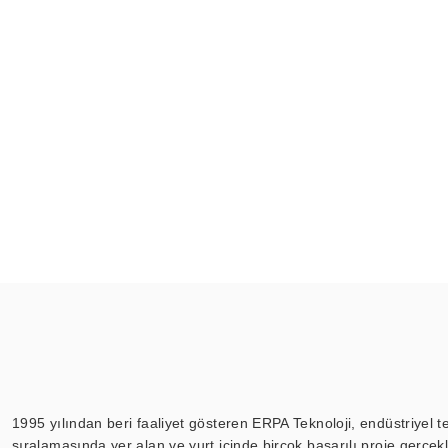
1995 yılından beri faaliyet gösteren ERPA Teknoloji, endüstriyel t
sıralamasında yer alan ve yurt içinde birçok başarılı proje gerçe