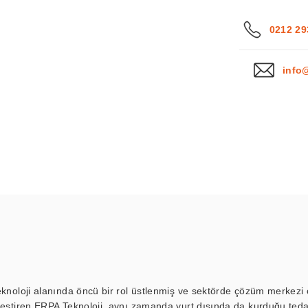
0212 29
info
eknoloji alanında öncü bir rol üstlenmiş ve sektörde çözüm merkezi ol
kleştiren ERPA Teknoloji, aynı zamanda yurt dışında da kurduğu tedar