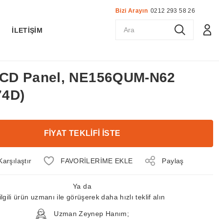
Bizi Arayın
0212 293 58 26
K
İLETİŞİM
 LCD Panel, NE156QUM-N62
74D)
FİYAT TEKLİFİ İSTE
Karşılaştır
Paylaş
Ya da
ilgili ürün uzmanı ile görüşerek daha hızlı teklif alın
Uzman Zeynep Hanım;