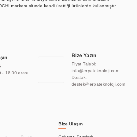
OCHI markası altında kendi ürettiği ürünlerde kullanmıştır.
 marin ekran, medikal ekran, savunma sanayi ekranı, ayna/TV
 endüstriyel mini PC ve akıllı bina sistemleri gibi çözümleri 4.5"
sitesine de sahiptir.
finans, eğitim, havacılık, restoran, otel, mağaza, sağlık,
lmiş çözümler geliştirmek, ERPA Teknoloji'nin uzmanlık alanları
 bir şekilde hareket etmektedir. Kaliteli ekipmanı, uzman kadroları,
Bize Yazın
aşın
atkı sağlamaktadır.
Fiyat Talebi:
6
info@erpateknoloji.com
0 - 18:00 arası
Destek:
destek@erpateknoloji.com
Bize Ulaşın