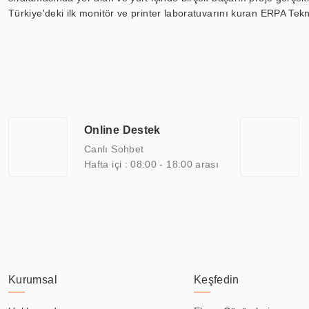
Türkiye'deki ilk monitör ve printer laboratuvarını kuran ERPA Tekno
Günümüzde TOCHI; videowall, digital signage, kiosk, totem, akıll
ekranları, CNC ekranı, toplantı odası ekranları, endüstriyel ekranl
ile 110” boyutları arasında üretebilirken, ayrıca standart dışı ol
ERPA Teknoloji, geniş bir yelpazede sektörlerle işbirliği yaparak 
savunma sanayi ve ulaşım gibi farklı sektörlerle çalışmaktadır. Her
arasında yer almaktadır. ERPA Teknoloji, uluslararası standartlarda
Online Destek
yılların getirdiği bilgi ve tecrübe ile birleştiren ERPA Teknoloji, ö
Canlı Sohbet
Hafta içi : 08:00 - 18:00 arası
Kurumsal
Keşfedin