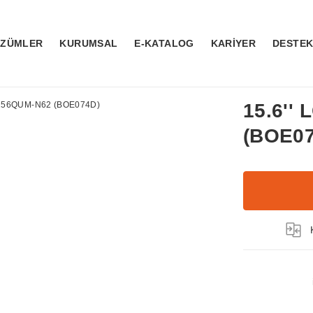
ÖZÜMLER
KURUMSAL
E-KATALOG
KARİYER
DESTE
15.6''
(BOE0