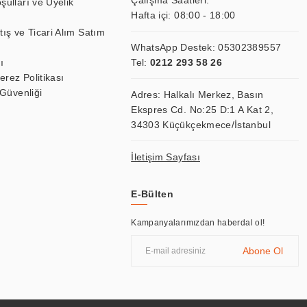
Çalışma Saatleri:
şulları ve Üyelik
Hafta içi: 08:00 - 18:00
tış ve Ticari Alım Satım
WhatsApp Destek:
05302389557
ı
Tel:
0212 293 58 26
Çerez Politikası
 Güvenliği
Adres: Halkalı Merkez, Basın
Ekspres Cd. No:25 D:1 A Kat 2,
34303 Küçükçekmece/İstanbul
İletişim Sayfası
E-Bülten
Kampanyalarımızdan haberdal ol!
Abone Ol