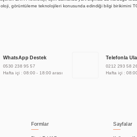
loji, görüntüleme teknolojileri konusunda edindiği bilgi birikimini T
ı durak ekranı, araç içi ekran, asansör ekranı, digital menüboard,
ar, kapı önü bilgi ekranları, panel PC, endüstriyel Panel PC, mini PC,
an görüntüleme sistemlerini de başarıyla projelendirme ve üretme kapa
çeşitli çözümler sunmaktadır. Bu kapsamda, akıllı bina, AVM, sinema, 
 bir sektöre özel ihtiyaçları anlamak ve karşılamak için özelleştiri
 kalite belgelerine ve sertifikalara sahip olup, etik değerlere bağlı
WhatsApp Destek
Telefonla Ul
zel çözümleri ile iş ortaklarının öne çıkmasına ve sürekli gelişimine k
0530 238 95 57
0212 293 58 2
Hafta içi : 08:00 - 18:00 arası
Hafta içi : 08:0
Formlar
Sayfalar