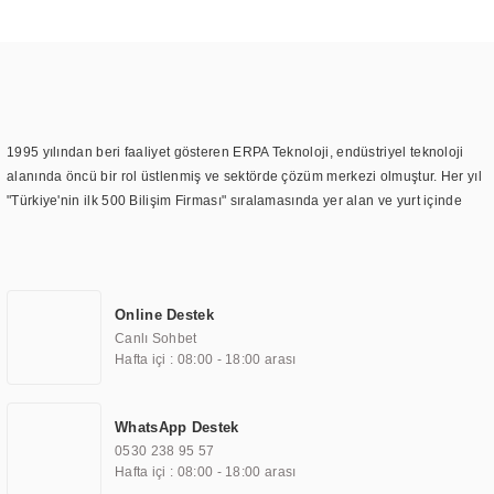
1995 yılından beri faaliyet gösteren ERPA Teknoloji, endüstriyel teknoloji
alanında öncü bir rol üstlenmiş ve sektörde çözüm merkezi olmuştur. Her yıl
"Türkiye'nin ilk 500 Bilişim Firması" sıralamasında yer alan ve yurt içinde
birçok başarılı proje gerçekleştiren ERPA Teknoloji, aynı zamanda yurt
dışında da kurduğu tedarik ağı ile farklı lokasyonlarda da hizmet
sunmaktadır. Türkiye'deki ilk monitör ve printer laboratuvarını kuran ERPA
Teknoloji, görüntüleme teknolojileri konusunda edindiği bilgi birikimini
Online Destek
TOCHI markası altında kendi ürettiği ürünlerde kullanmıştır. Günümüzde
Canlı Sohbet
TOCHI; videowall, digital signage, kiosk, totem, akıllı durak ekranı, araç içi
Hafta içi : 08:00 - 18:00 arası
ekran, asansör ekranı, digital menüboard, marin ekran, medikal ekran,
savunma sanayi ekranı, ayna/TV ekranları, CNC ekranı, toplantı odası
ekranları, endüstriyel ekranlar, kapı önü bilgi ekranları, panel PC,
WhatsApp Destek
endüstriyel Panel PC, mini PC, endüstriyel mini PC ve akıllı bina sistemleri
0530 238 95 57
gibi çözümleri 4.5" ile 110” boyutları arasında üretebilirken, ayrıca standart
Hafta içi : 08:00 - 18:00 arası
dışı olan görüntüleme sistemlerini de başarıyla projelendirme ve üretme