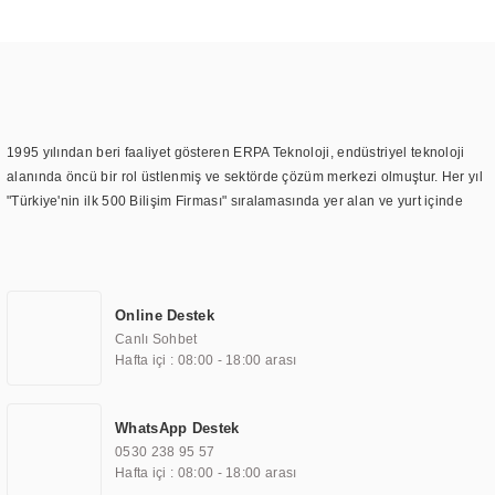
1995 yılından beri faaliyet gösteren ERPA Teknoloji, endüstriyel teknoloji
alanında öncü bir rol üstlenmiş ve sektörde çözüm merkezi olmuştur. Her yıl
"Türkiye'nin ilk 500 Bilişim Firması" sıralamasında yer alan ve yurt içinde
birçok başarılı proje gerçekleştiren ERPA Teknoloji, aynı zamanda yurt
dışında da kurduğu tedarik ağı ile farklı lokasyonlarda da hizmet
sunmaktadır. Türkiye'deki ilk monitör ve printer laboratuvarını kuran ERPA
Teknoloji, görüntüleme teknolojileri konusunda edindiği bilgi birikimini
Online Destek
TOCHI markası altında kendi ürettiği ürünlerde kullanmıştır. Günümüzde
Canlı Sohbet
TOCHI; videowall, digital signage, kiosk, totem, akıllı durak ekranı, araç içi
Hafta içi : 08:00 - 18:00 arası
ekran, asansör ekranı, digital menüboard, marin ekran, medikal ekran,
savunma sanayi ekranı, ayna/TV ekranları, CNC ekranı, toplantı odası
ekranları, endüstriyel ekranlar, kapı önü bilgi ekranları, panel PC,
WhatsApp Destek
endüstriyel Panel PC, mini PC, endüstriyel mini PC ve akıllı bina sistemleri
0530 238 95 57
gibi çözümleri 4.5" ile 110” boyutları arasında üretebilirken, ayrıca standart
Hafta içi : 08:00 - 18:00 arası
dışı olan görüntüleme sistemlerini de başarıyla projelendirme ve üretme