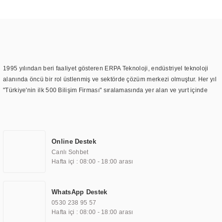
1995 yılından beri faaliyet gösteren ERPA Teknoloji, endüstriyel teknoloji
alanında öncü bir rol üstlenmiş ve sektörde çözüm merkezi olmuştur. Her yıl
"Türkiye'nin ilk 500 Bilişim Firması" sıralamasında yer alan ve yurt içinde
birçok başarılı proje gerçekleştiren ERPA Teknoloji, aynı zamanda yurt
dışında da kurduğu tedarik ağı ile farklı lokasyonlarda da hizmet
sunmaktadır. Türkiye'deki ilk monitör ve printer laboratuvarını kuran ERPA
Teknoloji, görüntüleme teknolojileri konusunda edindiği bilgi birikimini
Online Destek
TOCHI markası altında kendi ürettiği ürünlerde kullanmıştır. Günümüzde
Canlı Sohbet
TOCHI; videowall, digital signage, kiosk, totem, akıllı durak ekranı, araç içi
Hafta içi : 08:00 - 18:00 arası
ekran, asansör ekranı, digital menüboard, marin ekran, medikal ekran,
savunma sanayi ekranı, ayna/TV ekranları, CNC ekranı, toplantı odası
ekranları, endüstriyel ekranlar, kapı önü bilgi ekranları, panel PC,
WhatsApp Destek
endüstriyel Panel PC, mini PC, endüstriyel mini PC ve akıllı bina sistemleri
0530 238 95 57
gibi çözümleri 4.5" ile 110” boyutları arasında üretebilirken, ayrıca standart
Hafta içi : 08:00 - 18:00 arası
dışı olan görüntüleme sistemlerini de başarıyla projelendirme ve üretme