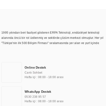
1995 yılından beri faaliyet gösteren ERPA Teknoloji, endüstriyel teknoloji
alanında öncü bir rol üstlenmiş ve sektörde çözüm merkezi olmuştur. Her yıl
"Türkiye'nin ilk 500 Bilişim Firması" sıralamasında yer alan ve yurt içinde
birçok başarılı proje gerçekleştiren ERPA Teknoloji, aynı zamanda yurt
dışında da kurduğu tedarik ağı ile farklı lokasyonlarda da hizmet
sunmaktadır. Türkiye'deki ilk monitör ve printer laboratuvarını kuran ERPA
Teknoloji, görüntüleme teknolojileri konusunda edindiği bilgi birikimini
Online Destek
TOCHI markası altında kendi ürettiği ürünlerde kullanmıştır. Günümüzde
Canlı Sohbet
TOCHI; videowall, digital signage, kiosk, totem, akıllı durak ekranı, araç içi
Hafta içi : 08:00 - 18:00 arası
ekran, asansör ekranı, digital menüboard, marin ekran, medikal ekran,
savunma sanayi ekranı, ayna/TV ekranları, CNC ekranı, toplantı odası
ekranları, endüstriyel ekranlar, kapı önü bilgi ekranları, panel PC,
WhatsApp Destek
endüstriyel Panel PC, mini PC, endüstriyel mini PC ve akıllı bina sistemleri
0530 238 95 57
gibi çözümleri 4.5" ile 110” boyutları arasında üretebilirken, ayrıca standart
Hafta içi : 08:00 - 18:00 arası
dışı olan görüntüleme sistemlerini de başarıyla projelendirme ve üretme