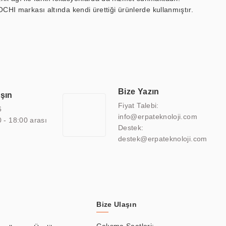
OCHI markası altında kendi ürettiği ürünlerde kullanmıştır.
 marin ekran, medikal ekran, savunma sanayi ekranı, ayna/TV
 endüstriyel mini PC ve akıllı bina sistemleri gibi çözümleri 4.5"
sitesine de sahiptir.
finans, eğitim, havacılık, restoran, otel, mağaza, sağlık,
lmiş çözümler geliştirmek, ERPA Teknoloji'nin uzmanlık alanları
 bir şekilde hareket etmektedir. Kaliteli ekipmanı, uzman kadroları,
Bize Yazın
aşın
atkı sağlamaktadır.
Fiyat Talebi:
6
info@erpateknoloji.com
0 - 18:00 arası
Destek:
destek@erpateknoloji.com
Bize Ulaşın