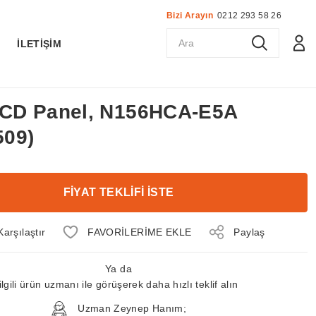
Bizi Arayın
0212 293 58 26
K
İLETİŞİM
 LCD Panel, N156HCA-E5A
09)
FİYAT TEKLİFİ İSTE
Karşılaştır
Paylaş
Ya da
ilgili ürün uzmanı ile görüşerek daha hızlı teklif alın
Uzman Zeynep Hanım;