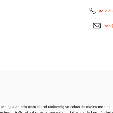
0212 29
info
eknoloji alanında öncü bir rol üstlenmiş ve sektörde çözüm merkezi ol
kleştiren ERPA Teknoloji, aynı zamanda yurt dışında da kurduğu tedar