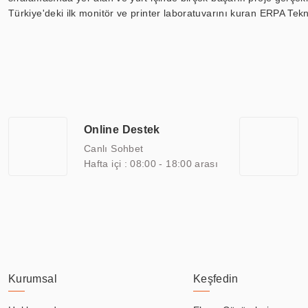
Türkiye'deki ilk monitör ve printer laboratuvarını kuran ERPA Tekno
Günümüzde TOCHI; videowall, digital signage, kiosk, totem, akıll
ekranları, CNC ekranı, toplantı odası ekranları, endüstriyel ekranl
ile 110” boyutları arasında üretebilirken, ayrıca standart dışı ol
ERPA Teknoloji, geniş bir yelpazede sektörlerle işbirliği yaparak 
savunma sanayi ve ulaşım gibi farklı sektörlerle çalışmaktadır. Her
arasında yer almaktadır. ERPA Teknoloji, uluslararası standartlarda
Online Destek
yılların getirdiği bilgi ve tecrübe ile birleştiren ERPA Teknoloji, ö
Canlı Sohbet
Hafta içi : 08:00 - 18:00 arası
Kurumsal
Keşfedin