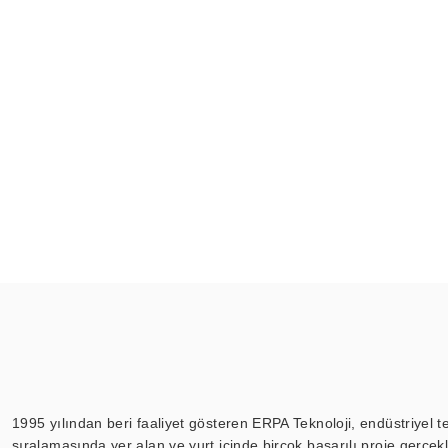
1995 yılından beri faaliyet gösteren ERPA Teknoloji, endüstriyel t
sıralamasında yer alan ve yurt içinde birçok başarılı proje gerçe