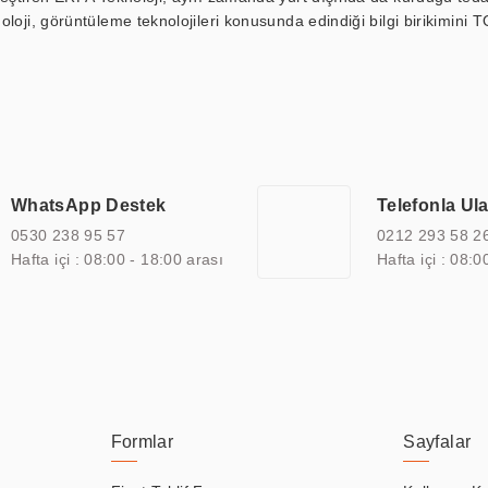
loji, görüntüleme teknolojileri konusunda edindiği bilgi birikimini T
ı durak ekranı, araç içi ekran, asansör ekranı, digital menüboard,
ar, kapı önü bilgi ekranları, panel PC, endüstriyel Panel PC, mini PC,
an görüntüleme sistemlerini de başarıyla projelendirme ve üretme kapa
çeşitli çözümler sunmaktadır. Bu kapsamda, akıllı bina, AVM, sinema, 
 bir sektöre özel ihtiyaçları anlamak ve karşılamak için özelleştiri
 kalite belgelerine ve sertifikalara sahip olup, etik değerlere bağlı
WhatsApp Destek
Telefonla Ul
zel çözümleri ile iş ortaklarının öne çıkmasına ve sürekli gelişimine k
0530 238 95 57
0212 293 58 2
Hafta içi : 08:00 - 18:00 arası
Hafta içi : 08:0
Formlar
Sayfalar