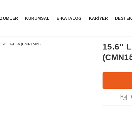
ÖZÜMLER
KURUMSAL
E-KATALOG
KARİYER
DESTE
15.6''
(CMN15