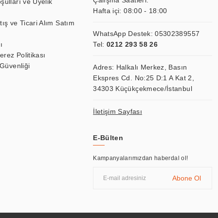
Çalışma Saatleri:
şulları ve Üyelik
Hafta içi: 08:00 - 18:00
tış ve Ticari Alım Satım
WhatsApp Destek:
05302389557
ı
Tel:
0212 293 58 26
Çerez Politikası
 Güvenliği
Adres: Halkalı Merkez, Basın
Ekspres Cd. No:25 D:1 A Kat 2,
34303 Küçükçekmece/İstanbul
İletişim Sayfası
E-Bülten
Kampanyalarımızdan haberdal ol!
Abone Ol