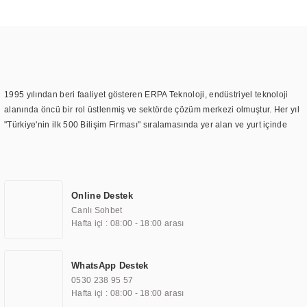
1995 yılından beri faaliyet gösteren ERPA Teknoloji, endüstriyel teknoloji
alanında öncü bir rol üstlenmiş ve sektörde çözüm merkezi olmuştur. Her yıl
"Türkiye'nin ilk 500 Bilişim Firması" sıralamasında yer alan ve yurt içinde
birçok başarılı proje gerçekleştiren ERPA Teknoloji, aynı zamanda yurt
dışında da kurduğu tedarik ağı ile farklı lokasyonlarda da hizmet
sunmaktadır. Türkiye'deki ilk monitör ve printer laboratuvarını kuran ERPA
Teknoloji, görüntüleme teknolojileri konusunda edindiği bilgi birikimini
Online Destek
TOCHI markası altında kendi ürettiği ürünlerde kullanmıştır. Günümüzde
Canlı Sohbet
TOCHI; videowall, digital signage, kiosk, totem, akıllı durak ekranı, araç içi
Hafta içi : 08:00 - 18:00 arası
ekran, asansör ekranı, digital menüboard, marin ekran, medikal ekran,
savunma sanayi ekranı, ayna/TV ekranları, CNC ekranı, toplantı odası
ekranları, endüstriyel ekranlar, kapı önü bilgi ekranları, panel PC,
WhatsApp Destek
endüstriyel Panel PC, mini PC, endüstriyel mini PC ve akıllı bina sistemleri
0530 238 95 57
gibi çözümleri 4.5" ile 110” boyutları arasında üretebilirken, ayrıca standart
Hafta içi : 08:00 - 18:00 arası
dışı olan görüntüleme sistemlerini de başarıyla projelendirme ve üretme