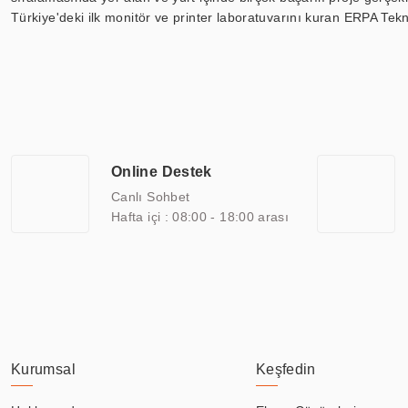
Türkiye'deki ilk monitör ve printer laboratuvarını kuran ERPA Tekno
Günümüzde TOCHI; videowall, digital signage, kiosk, totem, akıll
ekranları, CNC ekranı, toplantı odası ekranları, endüstriyel ekranl
ile 110” boyutları arasında üretebilirken, ayrıca standart dışı ol
ERPA Teknoloji, geniş bir yelpazede sektörlerle işbirliği yaparak 
savunma sanayi ve ulaşım gibi farklı sektörlerle çalışmaktadır. Her
arasında yer almaktadır. ERPA Teknoloji, uluslararası standartlarda
Online Destek
yılların getirdiği bilgi ve tecrübe ile birleştiren ERPA Teknoloji, ö
Canlı Sohbet
Hafta içi : 08:00 - 18:00 arası
Kurumsal
Keşfedin