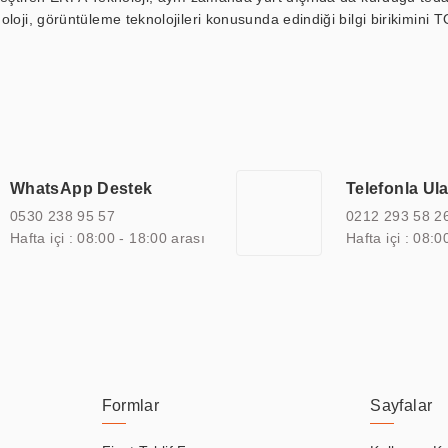
loji, görüntüleme teknolojileri konusunda edindiği bilgi birikimini T
ı durak ekranı, araç içi ekran, asansör ekranı, digital menüboard,
ar, kapı önü bilgi ekranları, panel PC, endüstriyel Panel PC, mini PC,
an görüntüleme sistemlerini de başarıyla projelendirme ve üretme kapa
çeşitli çözümler sunmaktadır. Bu kapsamda, akıllı bina, AVM, sinema, 
 bir sektöre özel ihtiyaçları anlamak ve karşılamak için özelleştiri
 kalite belgelerine ve sertifikalara sahip olup, etik değerlere bağlı
WhatsApp Destek
Telefonla Ul
zel çözümleri ile iş ortaklarının öne çıkmasına ve sürekli gelişimine k
0530 238 95 57
0212 293 58 2
Hafta içi : 08:00 - 18:00 arası
Hafta içi : 08:0
Formlar
Sayfalar