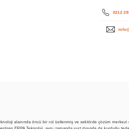
0212 29
info
eknoloji alanında öncü bir rol üstlenmiş ve sektörde çözüm merkezi ol
kleştiren ERPA Teknoloji, aynı zamanda yurt dışında da kurduğu tedar