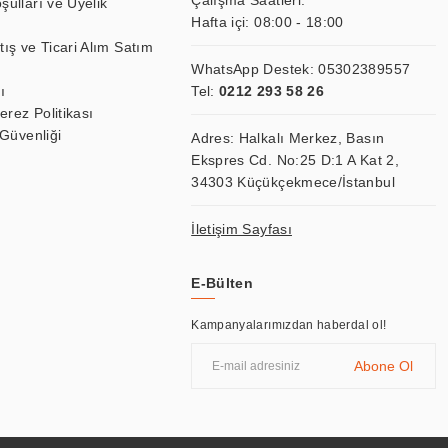
Çalışma Saatleri:
şulları ve Üyelik
Hafta içi: 08:00 - 18:00
tış ve Ticari Alım Satım
WhatsApp Destek:
05302389557
ı
Tel:
0212 293 58 26
Çerez Politikası
 Güvenliği
Adres: Halkalı Merkez, Basın
Ekspres Cd. No:25 D:1 A Kat 2,
34303 Küçükçekmece/İstanbul
İletişim Sayfası
E-Bülten
Kampanyalarımızdan haberdal ol!
Abone Ol