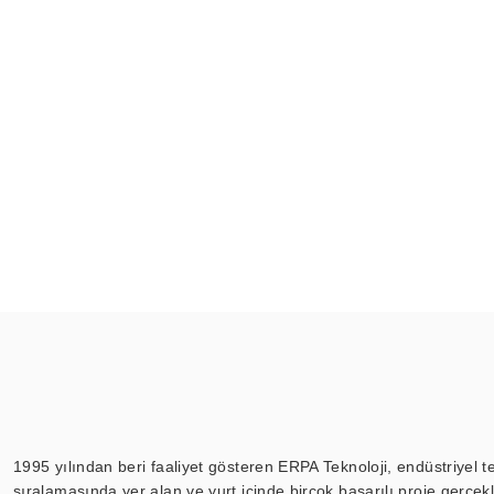
1995 yılından beri faaliyet gösteren ERPA Teknoloji, endüstriyel t
sıralamasında yer alan ve yurt içinde birçok başarılı proje gerçe