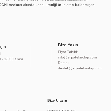
OCHI markası altında kendi ürettiği ürünlerde kullanmıştır.
 marin ekran, medikal ekran, savunma sanayi ekranı, ayna/TV
 endüstriyel mini PC ve akıllı bina sistemleri gibi çözümleri 4.5"
sitesine de sahiptir.
finans, eğitim, havacılık, restoran, otel, mağaza, sağlık,
lmiş çözümler geliştirmek, ERPA Teknoloji'nin uzmanlık alanları
 bir şekilde hareket etmektedir. Kaliteli ekipmanı, uzman kadroları,
Bize Yazın
aşın
atkı sağlamaktadır.
Fiyat Talebi:
6
info@erpateknoloji.com
0 - 18:00 arası
Destek:
destek@erpateknoloji.com
Bize Ulaşın