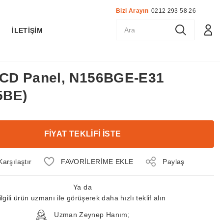
Bizi Arayın
0212 293 58 26
K
İLETİŞİM
 LCD Panel, N156BGE-E31
5BE)
FİYAT TEKLİFİ İSTE
Karşılaştır
Paylaş
Ya da
ilgili ürün uzmanı ile görüşerek daha hızlı teklif alın
Uzman Zeynep Hanım;