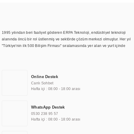
1995 yılından beri faaliyet gösteren ERPA Teknoloji, endüstriyel teknoloji
alanında öncü bir rol üstlenmiş ve sektörde çözüm merkezi olmuştur. Her yıl
"Türkiye'nin ilk 500 Bilişim Firması" sıralamasında yer alan ve yurt içinde
birçok başarılı proje gerçekleştiren ERPA Teknoloji, aynı zamanda yurt
dışında da kurduğu tedarik ağı ile farklı lokasyonlarda da hizmet
sunmaktadır. Türkiye'deki ilk monitör ve printer laboratuvarını kuran ERPA
Teknoloji, görüntüleme teknolojileri konusunda edindiği bilgi birikimini
Online Destek
TOCHI markası altında kendi ürettiği ürünlerde kullanmıştır. Günümüzde
Canlı Sohbet
TOCHI; videowall, digital signage, kiosk, totem, akıllı durak ekranı, araç içi
Hafta içi : 08:00 - 18:00 arası
ekran, asansör ekranı, digital menüboard, marin ekran, medikal ekran,
savunma sanayi ekranı, ayna/TV ekranları, CNC ekranı, toplantı odası
ekranları, endüstriyel ekranlar, kapı önü bilgi ekranları, panel PC,
WhatsApp Destek
endüstriyel Panel PC, mini PC, endüstriyel mini PC ve akıllı bina sistemleri
0530 238 95 57
gibi çözümleri 4.5" ile 110” boyutları arasında üretebilirken, ayrıca standart
Hafta içi : 08:00 - 18:00 arası
dışı olan görüntüleme sistemlerini de başarıyla projelendirme ve üretme
kapasitesine de sahiptir.