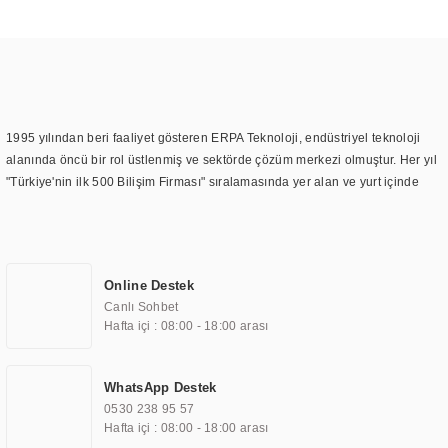
1995 yılından beri faaliyet gösteren ERPA Teknoloji, endüstriyel teknoloji
alanında öncü bir rol üstlenmiş ve sektörde çözüm merkezi olmuştur. Her yıl
"Türkiye'nin ilk 500 Bilişim Firması" sıralamasında yer alan ve yurt içinde
birçok başarılı proje gerçekleştiren ERPA Teknoloji, aynı zamanda yurt
dışında da kurduğu tedarik ağı ile farklı lokasyonlarda da hizmet
sunmaktadır. Türkiye'deki ilk monitör ve printer laboratuvarını kuran ERPA
Teknoloji, görüntüleme teknolojileri konusunda edindiği bilgi birikimini
Online Destek
TOCHI markası altında kendi ürettiği ürünlerde kullanmıştır. Günümüzde
Canlı Sohbet
TOCHI; videowall, digital signage, kiosk, totem, akıllı durak ekranı, araç içi
Hafta içi : 08:00 - 18:00 arası
ekran, asansör ekranı, digital menüboard, marin ekran, medikal ekran,
savunma sanayi ekranı, ayna/TV ekranları, CNC ekranı, toplantı odası
ekranları, endüstriyel ekranlar, kapı önü bilgi ekranları, panel PC,
WhatsApp Destek
endüstriyel Panel PC, mini PC, endüstriyel mini PC ve akıllı bina sistemleri
0530 238 95 57
gibi çözümleri 4.5" ile 110” boyutları arasında üretebilirken, ayrıca standart
Hafta içi : 08:00 - 18:00 arası
dışı olan görüntüleme sistemlerini de başarıyla projelendirme ve üretme