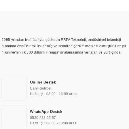
1995 yılından beri faaliyet gösteren ERPA Teknoloji, endüstriyel teknoloji
alanında öncü bir rol üstlenmiş ve sektörde çözüm merkezi olmuştur. Her yıl
"Türkiye'nin ilk 500 Bilişim Firması" sıralamasında yer alan ve yurt içinde
birçok başarılı proje gerçekleştiren ERPA Teknoloji, aynı zamanda yurt
dışında da kurduğu tedarik ağı ile farklı lokasyonlarda da hizmet
sunmaktadır. Türkiye'deki ilk monitör ve printer laboratuvarını kuran ERPA
Teknoloji, görüntüleme teknolojileri konusunda edindiği bilgi birikimini
Online Destek
TOCHI markası altında kendi ürettiği ürünlerde kullanmıştır. Günümüzde
Canlı Sohbet
TOCHI; videowall, digital signage, kiosk, totem, akıllı durak ekranı, araç içi
Hafta içi : 08:00 - 18:00 arası
ekran, asansör ekranı, digital menüboard, marin ekran, medikal ekran,
savunma sanayi ekranı, ayna/TV ekranları, CNC ekranı, toplantı odası
ekranları, endüstriyel ekranlar, kapı önü bilgi ekranları, panel PC,
WhatsApp Destek
endüstriyel Panel PC, mini PC, endüstriyel mini PC ve akıllı bina sistemleri
0530 238 95 57
gibi çözümleri 4.5" ile 110” boyutları arasında üretebilirken, ayrıca standart
Hafta içi : 08:00 - 18:00 arası
dışı olan görüntüleme sistemlerini de başarıyla projelendirme ve üretme