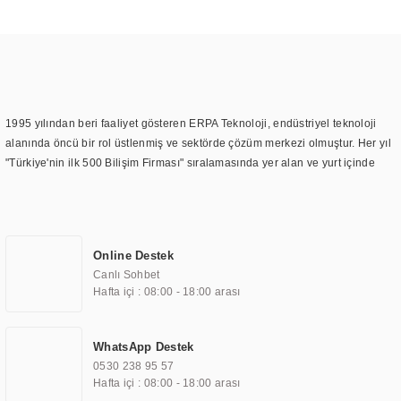
1995 yılından beri faaliyet gösteren ERPA Teknoloji, endüstriyel teknoloji
alanında öncü bir rol üstlenmiş ve sektörde çözüm merkezi olmuştur. Her yıl
"Türkiye'nin ilk 500 Bilişim Firması" sıralamasında yer alan ve yurt içinde
birçok başarılı proje gerçekleştiren ERPA Teknoloji, aynı zamanda yurt
dışında da kurduğu tedarik ağı ile farklı lokasyonlarda da hizmet
sunmaktadır. Türkiye'deki ilk monitör ve printer laboratuvarını kuran ERPA
Teknoloji, görüntüleme teknolojileri konusunda edindiği bilgi birikimini
Online Destek
TOCHI markası altında kendi ürettiği ürünlerde kullanmıştır. Günümüzde
Canlı Sohbet
TOCHI; videowall, digital signage, kiosk, totem, akıllı durak ekranı, araç içi
Hafta içi : 08:00 - 18:00 arası
ekran, asansör ekranı, digital menüboard, marin ekran, medikal ekran,
savunma sanayi ekranı, ayna/TV ekranları, CNC ekranı, toplantı odası
ekranları, endüstriyel ekranlar, kapı önü bilgi ekranları, panel PC,
WhatsApp Destek
endüstriyel Panel PC, mini PC, endüstriyel mini PC ve akıllı bina sistemleri
0530 238 95 57
gibi çözümleri 4.5" ile 110” boyutları arasında üretebilirken, ayrıca standart
Hafta içi : 08:00 - 18:00 arası
dışı olan görüntüleme sistemlerini de başarıyla projelendirme ve üretme