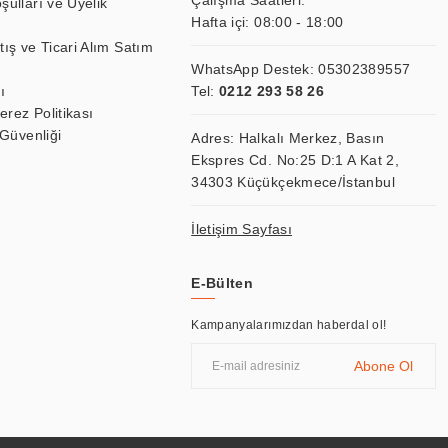
Çalışma Saatleri:
şulları ve Üyelik
Hafta içi: 08:00 - 18:00
tış ve Ticari Alım Satım
WhatsApp Destek:
05302389557
ı
Tel:
0212 293 58 26
Çerez Politikası
 Güvenliği
Adres: Halkalı Merkez, Basın
Ekspres Cd. No:25 D:1 A Kat 2,
34303 Küçükçekmece/İstanbul
İletişim Sayfası
E-Bülten
Kampanyalarımızdan haberdal ol!
Abone Ol