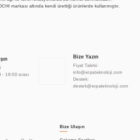
OCHI markası altında kendi ürettiği ürünlerde kullanmıştır.
 marin ekran, medikal ekran, savunma sanayi ekranı, ayna/TV
 endüstriyel mini PC ve akıllı bina sistemleri gibi çözümleri 4.5"
sitesine de sahiptir.
finans, eğitim, havacılık, restoran, otel, mağaza, sağlık,
lmiş çözümler geliştirmek, ERPA Teknoloji'nin uzmanlık alanları
 bir şekilde hareket etmektedir. Kaliteli ekipmanı, uzman kadroları,
Bize Yazın
aşın
atkı sağlamaktadır.
Fiyat Talebi:
6
info@erpateknoloji.com
0 - 18:00 arası
Destek:
destek@erpateknoloji.com
Bize Ulaşın