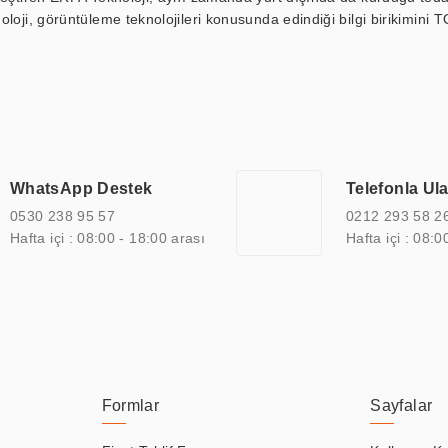
loji, görüntüleme teknolojileri konusunda edindiği bilgi birikimini T
ı durak ekranı, araç içi ekran, asansör ekranı, digital menüboard,
ar, kapı önü bilgi ekranları, panel PC, endüstriyel Panel PC, mini PC,
an görüntüleme sistemlerini de başarıyla projelendirme ve üretme kapa
çeşitli çözümler sunmaktadır. Bu kapsamda, akıllı bina, AVM, sinema, 
 bir sektöre özel ihtiyaçları anlamak ve karşılamak için özelleştiri
 kalite belgelerine ve sertifikalara sahip olup, etik değerlere bağlı
WhatsApp Destek
Telefonla Ul
zel çözümleri ile iş ortaklarının öne çıkmasına ve sürekli gelişimine k
0530 238 95 57
0212 293 58 2
Hafta içi : 08:00 - 18:00 arası
Hafta içi : 08:0
Formlar
Sayfalar