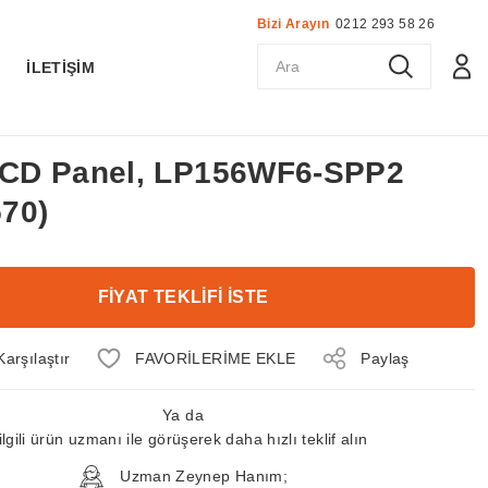
Bizi Arayın
0212 293 58 26
K
İLETİŞİM
 LCD Panel, LP156WF6-SPP2
70)
FİYAT TEKLİFİ İSTE
Karşılaştır
Paylaş
Ya da
ilgili ürün uzmanı ile görüşerek daha hızlı teklif alın
Uzman Zeynep Hanım;