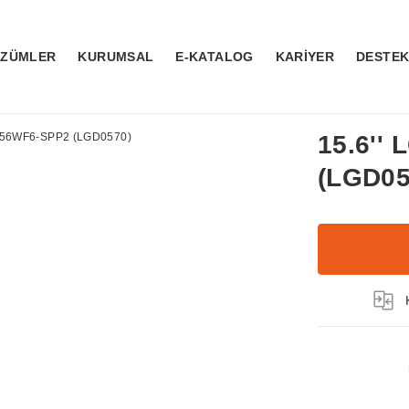
ÖZÜMLER
KURUMSAL
E-KATALOG
KARİYER
DESTE
15.6''
(LGD05