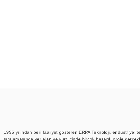
1995 yılından beri faaliyet gösteren ERPA Teknoloji, endüstriyel t
sıralamasında yer alan ve yurt içinde birçok başarılı proje gerçe