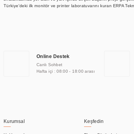
Türkiye'deki ilk monitör ve printer laboratuvarını kuran ERPA Tekno
Günümüzde TOCHI; videowall, digital signage, kiosk, totem, akıll
ekranları, CNC ekranı, toplantı odası ekranları, endüstriyel ekranl
ile 110” boyutları arasında üretebilirken, ayrıca standart dışı ol
ERPA Teknoloji, geniş bir yelpazede sektörlerle işbirliği yaparak 
savunma sanayi ve ulaşım gibi farklı sektörlerle çalışmaktadır. Her
arasında yer almaktadır. ERPA Teknoloji, uluslararası standartlarda
Online Destek
yılların getirdiği bilgi ve tecrübe ile birleştiren ERPA Teknoloji, ö
Canlı Sohbet
Hafta içi : 08:00 - 18:00 arası
Kurumsal
Keşfedin