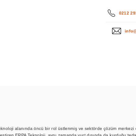
0212 29
info
eknoloji alanında öncü bir rol üstlenmiş ve sektörde çözüm merkezi ol
kleştiren ERPA Teknoloji, aynı zamanda yurt dışında da kurduğu tedar