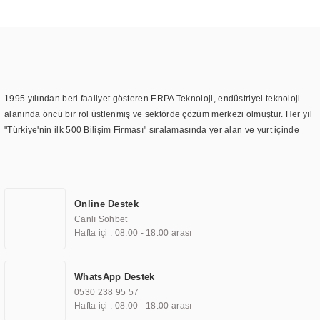
1995 yılından beri faaliyet gösteren ERPA Teknoloji, endüstriyel teknoloji
alanında öncü bir rol üstlenmiş ve sektörde çözüm merkezi olmuştur. Her yıl
"Türkiye'nin ilk 500 Bilişim Firması" sıralamasında yer alan ve yurt içinde
birçok başarılı proje gerçekleştiren ERPA Teknoloji, aynı zamanda yurt
dışında da kurduğu tedarik ağı ile farklı lokasyonlarda da hizmet
sunmaktadır. Türkiye'deki ilk monitör ve printer laboratuvarını kuran ERPA
Teknoloji, görüntüleme teknolojileri konusunda edindiği bilgi birikimini
Online Destek
TOCHI markası altında kendi ürettiği ürünlerde kullanmıştır. Günümüzde
Canlı Sohbet
TOCHI; videowall, digital signage, kiosk, totem, akıllı durak ekranı, araç içi
Hafta içi : 08:00 - 18:00 arası
ekran, asansör ekranı, digital menüboard, marin ekran, medikal ekran,
savunma sanayi ekranı, ayna/TV ekranları, CNC ekranı, toplantı odası
ekranları, endüstriyel ekranlar, kapı önü bilgi ekranları, panel PC,
WhatsApp Destek
endüstriyel Panel PC, mini PC, endüstriyel mini PC ve akıllı bina sistemleri
0530 238 95 57
gibi çözümleri 4.5" ile 110” boyutları arasında üretebilirken, ayrıca standart
Hafta içi : 08:00 - 18:00 arası
dışı olan görüntüleme sistemlerini de başarıyla projelendirme ve üretme