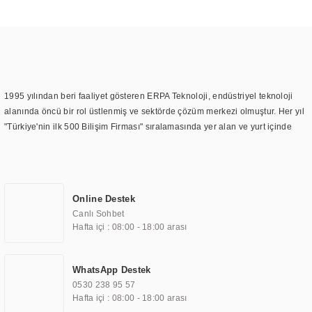
1995 yılından beri faaliyet gösteren ERPA Teknoloji, endüstriyel teknoloji
alanında öncü bir rol üstlenmiş ve sektörde çözüm merkezi olmuştur. Her yıl
"Türkiye'nin ilk 500 Bilişim Firması" sıralamasında yer alan ve yurt içinde
birçok başarılı proje gerçekleştiren ERPA Teknoloji, aynı zamanda yurt
dışında da kurduğu tedarik ağı ile farklı lokasyonlarda da hizmet
sunmaktadır. Türkiye'deki ilk monitör ve printer laboratuvarını kuran ERPA
Teknoloji, görüntüleme teknolojileri konusunda edindiği bilgi birikimini
Online Destek
TOCHI markası altında kendi ürettiği ürünlerde kullanmıştır. Günümüzde
Canlı Sohbet
TOCHI; videowall, digital signage, kiosk, totem, akıllı durak ekranı, araç içi
Hafta içi : 08:00 - 18:00 arası
ekran, asansör ekranı, digital menüboard, marin ekran, medikal ekran,
savunma sanayi ekranı, ayna/TV ekranları, CNC ekranı, toplantı odası
ekranları, endüstriyel ekranlar, kapı önü bilgi ekranları, panel PC,
WhatsApp Destek
endüstriyel Panel PC, mini PC, endüstriyel mini PC ve akıllı bina sistemleri
0530 238 95 57
gibi çözümleri 4.5" ile 110” boyutları arasında üretebilirken, ayrıca standart
Hafta içi : 08:00 - 18:00 arası
dışı olan görüntüleme sistemlerini de başarıyla projelendirme ve üretme