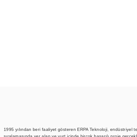
1995 yılından beri faaliyet gösteren ERPA Teknoloji, endüstriyel t
sıralamasında yer alan ve yurt içinde birçok başarılı proje gerçe