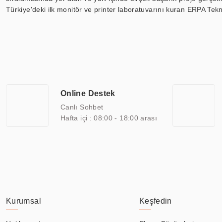
Türkiye'deki ilk monitör ve printer laboratuvarını kuran ERPA Tekno
Günümüzde TOCHI; videowall, digital signage, kiosk, totem, akıll
ekranları, CNC ekranı, toplantı odası ekranları, endüstriyel ekranl
ile 110” boyutları arasında üretebilirken, ayrıca standart dışı ol
ERPA Teknoloji, geniş bir yelpazede sektörlerle işbirliği yaparak 
savunma sanayi ve ulaşım gibi farklı sektörlerle çalışmaktadır. Her
arasında yer almaktadır. ERPA Teknoloji, uluslararası standartlarda
Online Destek
yılların getirdiği bilgi ve tecrübe ile birleştiren ERPA Teknoloji, ö
Canlı Sohbet
Hafta içi : 08:00 - 18:00 arası
Kurumsal
Keşfedin