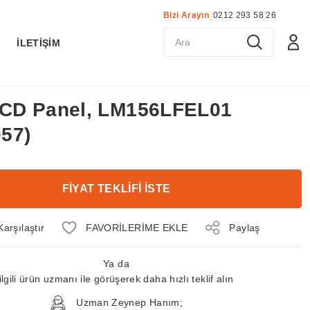
Bizi Arayın
0212 293 58 26
K
İLETİŞİM
 LCD Panel, LM156LFEL01
57)
FİYAT TEKLİFİ İSTE
Karşılaştır
Paylaş
Ya da
ilgili ürün uzmanı ile görüşerek daha hızlı teklif alın
Uzman Zeynep Hanım;