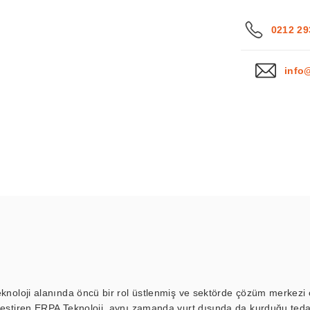
0212 29
info
eknoloji alanında öncü bir rol üstlenmiş ve sektörde çözüm merkezi ol
kleştiren ERPA Teknoloji, aynı zamanda yurt dışında da kurduğu tedar