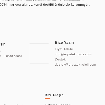
OCHI markası altında kendi ürettiği ürünlerde kullanmıştır.
 marin ekran, medikal ekran, savunma sanayi ekranı, ayna/TV
 endüstriyel mini PC ve akıllı bina sistemleri gibi çözümleri 4.5"
sitesine de sahiptir.
finans, eğitim, havacılık, restoran, otel, mağaza, sağlık,
lmiş çözümler geliştirmek, ERPA Teknoloji'nin uzmanlık alanları
 bir şekilde hareket etmektedir. Kaliteli ekipmanı, uzman kadroları,
Bize Yazın
aşın
atkı sağlamaktadır.
Fiyat Talebi:
6
info@erpateknoloji.com
0 - 18:00 arası
Destek:
destek@erpateknoloji.com
Bize Ulaşın