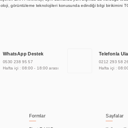
loji, görüntüleme teknolojileri konusunda edindiği bilgi birikimini T
ı durak ekranı, araç içi ekran, asansör ekranı, digital menüboard,
ar, kapı önü bilgi ekranları, panel PC, endüstriyel Panel PC, mini PC,
an görüntüleme sistemlerini de başarıyla projelendirme ve üretme kapa
çeşitli çözümler sunmaktadır. Bu kapsamda, akıllı bina, AVM, sinema, 
 bir sektöre özel ihtiyaçları anlamak ve karşılamak için özelleştiri
 kalite belgelerine ve sertifikalara sahip olup, etik değerlere bağlı
WhatsApp Destek
Telefonla Ul
zel çözümleri ile iş ortaklarının öne çıkmasına ve sürekli gelişimine k
0530 238 95 57
0212 293 58 2
Hafta içi : 08:00 - 18:00 arası
Hafta içi : 08:0
Formlar
Sayfalar