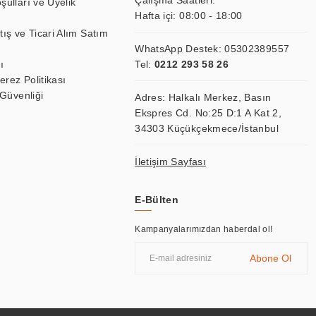
Çalışma Saatleri:
şulları ve Üyelik
Hafta içi: 08:00 - 18:00
tış ve Ticari Alım Satım
WhatsApp Destek:
05302389557
ı
Tel:
0212 293 58 26
Çerez Politikası
 Güvenliği
Adres: Halkalı Merkez, Basın
Ekspres Cd. No:25 D:1 A Kat 2,
34303 Küçükçekmece/İstanbul
İletişim Sayfası
E-Bülten
Kampanyalarımızdan haberdal ol!
Abone Ol