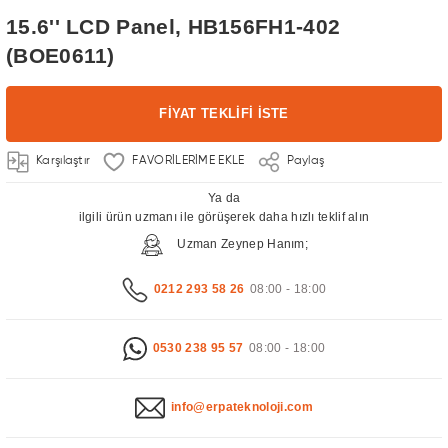
15.6'' LCD Panel, HB156FH1-402
(BOE0611)
FİYAT TEKLİFİ İSTE
Karşılaştır
Paylaş
Ya da
ilgili ürün uzmanı ile görüşerek daha hızlı teklif alın
Uzman Zeynep Hanım;
0212 293 58 26
08:00 - 18:00
0530 238 95 57
08:00 - 18:00
info@erpateknoloji.com