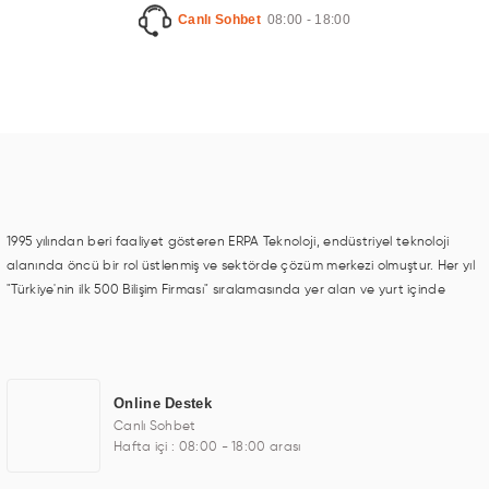
Canlı Sohbet
08:00 - 18:00
1995 yılından beri faaliyet gösteren ERPA Teknoloji, endüstriyel teknoloji
alanında öncü bir rol üstlenmiş ve sektörde çözüm merkezi olmuştur. Her yıl
"Türkiye'nin ilk 500 Bilişim Firması" sıralamasında yer alan ve yurt içinde
birçok başarılı proje gerçekleştiren ERPA Teknoloji, aynı zamanda yurt
dışında da kurduğu tedarik ağı ile farklı lokasyonlarda da hizmet
sunmaktadır. Türkiye'deki ilk monitör ve printer laboratuvarını kuran ERPA
Teknoloji, görüntüleme teknolojileri konusunda edindiği bilgi birikimini TOCHI
Online Destek
markası altında kendi ürettiği ürünlerde kullanmıştır. Günümüzde TOCHI;
Canlı Sohbet
videowall, digital signage, kiosk, totem, akıllı durak ekranı, araç içi ekran,
Hafta içi : 08:00 - 18:00 arası
asansör ekranı, digital menüboard, marin ekran, medikal ekran, savunma
sanayi ekranı, ayna/TV ekranları, CNC ekranı, toplantı odası ekranları,