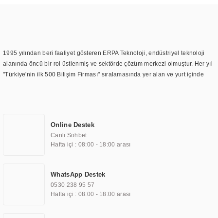
1995 yılından beri faaliyet gösteren ERPA Teknoloji, endüstriyel teknoloji
alanında öncü bir rol üstlenmiş ve sektörde çözüm merkezi olmuştur. Her yıl
"Türkiye'nin ilk 500 Bilişim Firması" sıralamasında yer alan ve yurt içinde
birçok başarılı proje gerçekleştiren ERPA Teknoloji, aynı zamanda yurt
dışında da kurduğu tedarik ağı ile farklı lokasyonlarda da hizmet
sunmaktadır. Türkiye'deki ilk monitör ve printer laboratuvarını kuran ERPA
Teknoloji, görüntüleme teknolojileri konusunda edindiği bilgi birikimini
Online Destek
TOCHI markası altında kendi ürettiği ürünlerde kullanmıştır. Günümüzde
Canlı Sohbet
TOCHI; videowall, digital signage, kiosk, totem, akıllı durak ekranı, araç içi
Hafta içi : 08:00 - 18:00 arası
ekran, asansör ekranı, digital menüboard, marin ekran, medikal ekran,
savunma sanayi ekranı, ayna/TV ekranları, CNC ekranı, toplantı odası
ekranları, endüstriyel ekranlar, kapı önü bilgi ekranları, panel PC,
WhatsApp Destek
endüstriyel Panel PC, mini PC, endüstriyel mini PC ve akıllı bina sistemleri
0530 238 95 57
gibi çözümleri 4.5" ile 110” boyutları arasında üretebilirken, ayrıca standart
Hafta içi : 08:00 - 18:00 arası
dışı olan görüntüleme sistemlerini de başarıyla projelendirme ve üretme
kapasitesine de sahiptir.