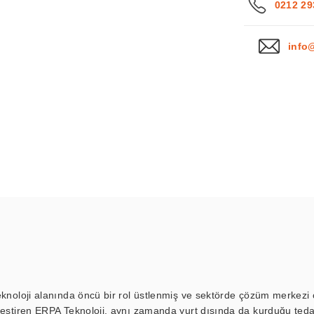
0212 29
info
eknoloji alanında öncü bir rol üstlenmiş ve sektörde çözüm merkezi ol
kleştiren ERPA Teknoloji, aynı zamanda yurt dışında da kurduğu tedar