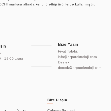
OCHI markası altında kendi ürettiği ürünlerde kullanmıştır.
 marin ekran, medikal ekran, savunma sanayi ekranı, ayna/TV
 endüstriyel mini PC ve akıllı bina sistemleri gibi çözümleri 4.5"
sitesine de sahiptir.
finans, eğitim, havacılık, restoran, otel, mağaza, sağlık,
lmiş çözümler geliştirmek, ERPA Teknoloji'nin uzmanlık alanları
 bir şekilde hareket etmektedir. Kaliteli ekipmanı, uzman kadroları,
Bize Yazın
aşın
atkı sağlamaktadır.
Fiyat Talebi:
6
info@erpateknoloji.com
0 - 18:00 arası
Destek:
destek@erpateknoloji.com
Bize Ulaşın
Çalışma Saatleri: