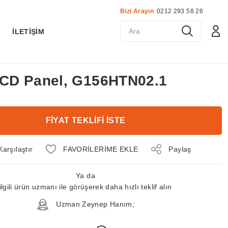
Bizi Arayın
0212 293 58 26
K
İLETİŞİM
 LCD Panel, G156HTN02.1
FİYAT TEKLİFİ İSTE
Karşılaştır
Paylaş
Ya da
ilgili ürün uzmanı ile görüşerek daha hızlı teklif alın
Uzman Zeynep Hanım;