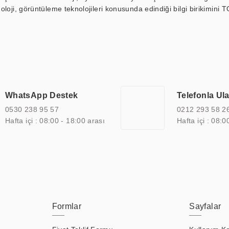
loji, görüntüleme teknolojileri konusunda edindiği bilgi birikimini T
ı durak ekranı, araç içi ekran, asansör ekranı, digital menüboard,
ar, kapı önü bilgi ekranları, panel PC, endüstriyel Panel PC, mini PC,
an görüntüleme sistemlerini de başarıyla projelendirme ve üretme kapa
çeşitli çözümler sunmaktadır. Bu kapsamda, akıllı bina, AVM, sinema, 
 bir sektöre özel ihtiyaçları anlamak ve karşılamak için özelleştiri
 kalite belgelerine ve sertifikalara sahip olup, etik değerlere bağlı
WhatsApp Destek
Telefonla Ul
zel çözümleri ile iş ortaklarının öne çıkmasına ve sürekli gelişimine k
0530 238 95 57
0212 293 58 2
Hafta içi : 08:00 - 18:00 arası
Hafta içi : 08:0
Formlar
Sayfalar