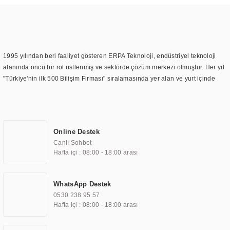
1995 yılından beri faaliyet gösteren ERPA Teknoloji, endüstriyel teknoloji
alanında öncü bir rol üstlenmiş ve sektörde çözüm merkezi olmuştur. Her yıl
"Türkiye'nin ilk 500 Bilişim Firması" sıralamasında yer alan ve yurt içinde
birçok başarılı proje gerçekleştiren ERPA Teknoloji, aynı zamanda yurt
dışında da kurduğu tedarik ağı ile farklı lokasyonlarda da hizmet
sunmaktadır. Türkiye'deki ilk monitör ve printer laboratuvarını kuran ERPA
Teknoloji, görüntüleme teknolojileri konusunda edindiği bilgi birikimini
Online Destek
TOCHI markası altında kendi ürettiği ürünlerde kullanmıştır. Günümüzde
Canlı Sohbet
TOCHI; videowall, digital signage, kiosk, totem, akıllı durak ekranı, araç içi
Hafta içi : 08:00 - 18:00 arası
ekran, asansör ekranı, digital menüboard, marin ekran, medikal ekran,
savunma sanayi ekranı, ayna/TV ekranları, CNC ekranı, toplantı odası
ekranları, endüstriyel ekranlar, kapı önü bilgi ekranları, panel PC,
WhatsApp Destek
endüstriyel Panel PC, mini PC, endüstriyel mini PC ve akıllı bina sistemleri
0530 238 95 57
gibi çözümleri 4.5" ile 110” boyutları arasında üretebilirken, ayrıca standart
Hafta içi : 08:00 - 18:00 arası
dışı olan görüntüleme sistemlerini de başarıyla projelendirme ve üretme
kapasitesine de sahiptir.