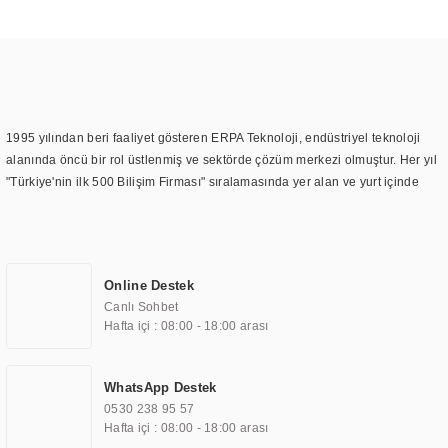
1995 yılından beri faaliyet gösteren ERPA Teknoloji, endüstriyel teknoloji
alanında öncü bir rol üstlenmiş ve sektörde çözüm merkezi olmuştur. Her yıl
"Türkiye'nin ilk 500 Bilişim Firması" sıralamasında yer alan ve yurt içinde
birçok başarılı proje gerçekleştiren ERPA Teknoloji, aynı zamanda yurt
dışında da kurduğu tedarik ağı ile farklı lokasyonlarda da hizmet
sunmaktadır. Türkiye'deki ilk monitör ve printer laboratuvarını kuran ERPA
Teknoloji, görüntüleme teknolojileri konusunda edindiği bilgi birikimini
Online Destek
TOCHI markası altında kendi ürettiği ürünlerde kullanmıştır. Günümüzde
Canlı Sohbet
TOCHI; videowall, digital signage, kiosk, totem, akıllı durak ekranı, araç içi
Hafta içi : 08:00 - 18:00 arası
ekran, asansör ekranı, digital menüboard, marin ekran, medikal ekran,
savunma sanayi ekranı, ayna/TV ekranları, CNC ekranı, toplantı odası
ekranları, endüstriyel ekranlar, kapı önü bilgi ekranları, panel PC,
WhatsApp Destek
endüstriyel Panel PC, mini PC, endüstriyel mini PC ve akıllı bina sistemleri
0530 238 95 57
gibi çözümleri 4.5" ile 110” boyutları arasında üretebilirken, ayrıca standart
Hafta içi : 08:00 - 18:00 arası
dışı olan görüntüleme sistemlerini de başarıyla projelendirme ve üretme