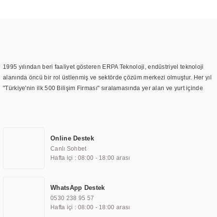
1995 yılından beri faaliyet gösteren ERPA Teknoloji, endüstriyel teknoloji
alanında öncü bir rol üstlenmiş ve sektörde çözüm merkezi olmuştur. Her yıl
"Türkiye'nin ilk 500 Bilişim Firması" sıralamasında yer alan ve yurt içinde
birçok başarılı proje gerçekleştiren ERPA Teknoloji, aynı zamanda yurt
dışında da kurduğu tedarik ağı ile farklı lokasyonlarda da hizmet
sunmaktadır. Türkiye'deki ilk monitör ve printer laboratuvarını kuran ERPA
Teknoloji, görüntüleme teknolojileri konusunda edindiği bilgi birikimini
Online Destek
TOCHI markası altında kendi ürettiği ürünlerde kullanmıştır. Günümüzde
Canlı Sohbet
TOCHI; videowall, digital signage, kiosk, totem, akıllı durak ekranı, araç içi
Hafta içi : 08:00 - 18:00 arası
ekran, asansör ekranı, digital menüboard, marin ekran, medikal ekran,
savunma sanayi ekranı, ayna/TV ekranları, CNC ekranı, toplantı odası
ekranları, endüstriyel ekranlar, kapı önü bilgi ekranları, panel PC,
WhatsApp Destek
endüstriyel Panel PC, mini PC, endüstriyel mini PC ve akıllı bina sistemleri
0530 238 95 57
gibi çözümleri 4.5" ile 110” boyutları arasında üretebilirken, ayrıca standart
Hafta içi : 08:00 - 18:00 arası
dışı olan görüntüleme sistemlerini de başarıyla projelendirme ve üretme