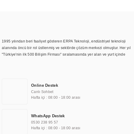
1995 yılından beri faaliyet gösteren ERPA Teknoloji, endüstriyel teknoloji
alanında öncü bir rol üstlenmiş ve sektörde çözüm merkezi olmuştur. Her yıl
"Türkiye'nin ilk 500 Bilişim Firması" sıralamasında yer alan ve yurt içinde
birçok başarılı proje gerçekleştiren ERPA Teknoloji, aynı zamanda yurt
dışında da kurduğu tedarik ağı ile farklı lokasyonlarda da hizmet
sunmaktadır. Türkiye'deki ilk monitör ve printer laboratuvarını kuran ERPA
Teknoloji, görüntüleme teknolojileri konusunda edindiği bilgi birikimini
Online Destek
TOCHI markası altında kendi ürettiği ürünlerde kullanmıştır. Günümüzde
Canlı Sohbet
TOCHI; videowall, digital signage, kiosk, totem, akıllı durak ekranı, araç içi
Hafta içi : 08:00 - 18:00 arası
ekran, asansör ekranı, digital menüboard, marin ekran, medikal ekran,
savunma sanayi ekranı, ayna/TV ekranları, CNC ekranı, toplantı odası
ekranları, endüstriyel ekranlar, kapı önü bilgi ekranları, panel PC,
WhatsApp Destek
endüstriyel Panel PC, mini PC, endüstriyel mini PC ve akıllı bina sistemleri
0530 238 95 57
gibi çözümleri 4.5" ile 110” boyutları arasında üretebilirken, ayrıca standart
Hafta içi : 08:00 - 18:00 arası
dışı olan görüntüleme sistemlerini de başarıyla projelendirme ve üretme