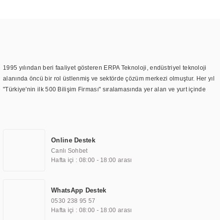
1995 yılından beri faaliyet gösteren ERPA Teknoloji, endüstriyel teknoloji
alanında öncü bir rol üstlenmiş ve sektörde çözüm merkezi olmuştur. Her yıl
"Türkiye'nin ilk 500 Bilişim Firması" sıralamasında yer alan ve yurt içinde
birçok başarılı proje gerçekleştiren ERPA Teknoloji, aynı zamanda yurt
dışında da kurduğu tedarik ağı ile farklı lokasyonlarda da hizmet
sunmaktadır. Türkiye'deki ilk monitör ve printer laboratuvarını kuran ERPA
Teknoloji, görüntüleme teknolojileri konusunda edindiği bilgi birikimini
Online Destek
TOCHI markası altında kendi ürettiği ürünlerde kullanmıştır. Günümüzde
Canlı Sohbet
TOCHI; videowall, digital signage, kiosk, totem, akıllı durak ekranı, araç içi
Hafta içi : 08:00 - 18:00 arası
ekran, asansör ekranı, digital menüboard, marin ekran, medikal ekran,
savunma sanayi ekranı, ayna/TV ekranları, CNC ekranı, toplantı odası
ekranları, endüstriyel ekranlar, kapı önü bilgi ekranları, panel PC,
WhatsApp Destek
endüstriyel Panel PC, mini PC, endüstriyel mini PC ve akıllı bina sistemleri
0530 238 95 57
gibi çözümleri 4.5" ile 110” boyutları arasında üretebilirken, ayrıca standart
Hafta içi : 08:00 - 18:00 arası
dışı olan görüntüleme sistemlerini de başarıyla projelendirme ve üretme