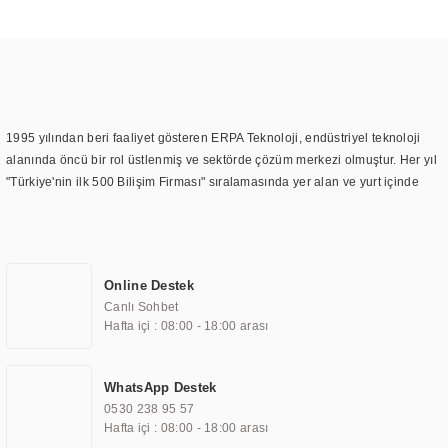
1995 yılından beri faaliyet gösteren ERPA Teknoloji, endüstriyel teknoloji
alanında öncü bir rol üstlenmiş ve sektörde çözüm merkezi olmuştur. Her yıl
"Türkiye'nin ilk 500 Bilişim Firması" sıralamasında yer alan ve yurt içinde
birçok başarılı proje gerçekleştiren ERPA Teknoloji, aynı zamanda yurt
dışında da kurduğu tedarik ağı ile farklı lokasyonlarda da hizmet
sunmaktadır. Türkiye'deki ilk monitör ve printer laboratuvarını kuran ERPA
Teknoloji, görüntüleme teknolojileri konusunda edindiği bilgi birikimini
Online Destek
TOCHI markası altında kendi ürettiği ürünlerde kullanmıştır. Günümüzde
Canlı Sohbet
TOCHI; videowall, digital signage, kiosk, totem, akıllı durak ekranı, araç içi
Hafta içi : 08:00 - 18:00 arası
ekran, asansör ekranı, digital menüboard, marin ekran, medikal ekran,
savunma sanayi ekranı, ayna/TV ekranları, CNC ekranı, toplantı odası
ekranları, endüstriyel ekranlar, kapı önü bilgi ekranları, panel PC,
WhatsApp Destek
endüstriyel Panel PC, mini PC, endüstriyel mini PC ve akıllı bina sistemleri
0530 238 95 57
gibi çözümleri 4.5" ile 110” boyutları arasında üretebilirken, ayrıca standart
Hafta içi : 08:00 - 18:00 arası
dışı olan görüntüleme sistemlerini de başarıyla projelendirme ve üretme