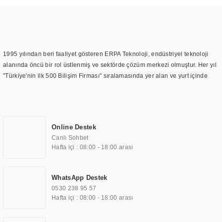
1995 yılından beri faaliyet gösteren ERPA Teknoloji, endüstriyel teknoloji
alanında öncü bir rol üstlenmiş ve sektörde çözüm merkezi olmuştur. Her yıl
"Türkiye'nin ilk 500 Bilişim Firması" sıralamasında yer alan ve yurt içinde
birçok başarılı proje gerçekleştiren ERPA Teknoloji, aynı zamanda yurt
dışında da kurduğu tedarik ağı ile farklı lokasyonlarda da hizmet
sunmaktadır. Türkiye'deki ilk monitör ve printer laboratuvarını kuran ERPA
Teknoloji, görüntüleme teknolojileri konusunda edindiği bilgi birikimini
Online Destek
TOCHI markası altında kendi ürettiği ürünlerde kullanmıştır. Günümüzde
Canlı Sohbet
TOCHI; videowall, digital signage, kiosk, totem, akıllı durak ekranı, araç içi
Hafta içi : 08:00 - 18:00 arası
ekran, asansör ekranı, digital menüboard, marin ekran, medikal ekran,
savunma sanayi ekranı, ayna/TV ekranları, CNC ekranı, toplantı odası
ekranları, endüstriyel ekranlar, kapı önü bilgi ekranları, panel PC,
WhatsApp Destek
endüstriyel Panel PC, mini PC, endüstriyel mini PC ve akıllı bina sistemleri
0530 238 95 57
gibi çözümleri 4.5" ile 110” boyutları arasında üretebilirken, ayrıca standart
Hafta içi : 08:00 - 18:00 arası
dışı olan görüntüleme sistemlerini de başarıyla projelendirme ve üretme
kapasitesine de sahiptir.