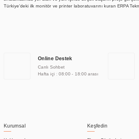
Türkiye'deki ilk monitör ve printer laboratuvarını kuran ERPA Tekno
Günümüzde TOCHI; videowall, digital signage, kiosk, totem, akıll
ekranları, CNC ekranı, toplantı odası ekranları, endüstriyel ekranl
ile 110” boyutları arasında üretebilirken, ayrıca standart dışı ol
ERPA Teknoloji, geniş bir yelpazede sektörlerle işbirliği yaparak 
savunma sanayi ve ulaşım gibi farklı sektörlerle çalışmaktadır. Her
arasında yer almaktadır. ERPA Teknoloji, uluslararası standartlarda
Online Destek
yılların getirdiği bilgi ve tecrübe ile birleştiren ERPA Teknoloji, ö
Canlı Sohbet
Hafta içi : 08:00 - 18:00 arası
Kurumsal
Keşfedin