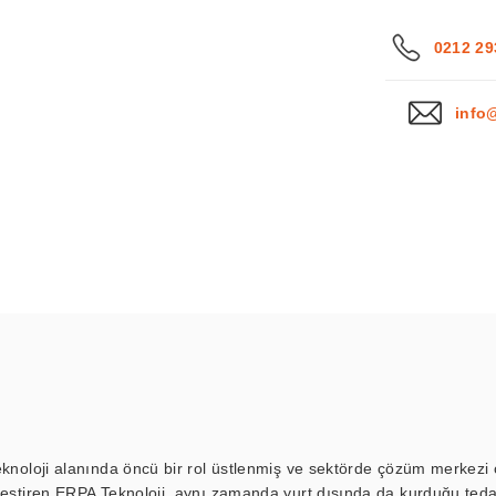
0212 29
info
eknoloji alanında öncü bir rol üstlenmiş ve sektörde çözüm merkezi ol
kleştiren ERPA Teknoloji, aynı zamanda yurt dışında da kurduğu tedar