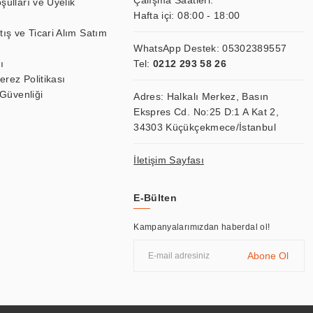
Çalışma Saatleri:
şulları ve Üyelik
Hafta içi: 08:00 - 18:00
tış ve Ticari Alım Satım
WhatsApp Destek:
05302389557
ı
Tel:
0212 293 58 26
Çerez Politikası
 Güvenliği
Adres: Halkalı Merkez, Basın
Ekspres Cd. No:25 D:1 A Kat 2,
34303 Küçükçekmece/İstanbul
İletişim Sayfası
E-Bülten
Kampanyalarımızdan haberdal ol!
Abone Ol