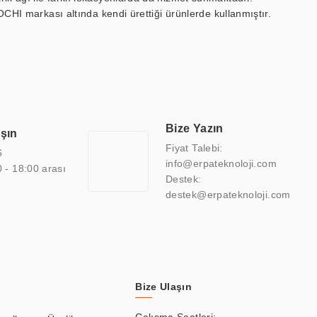
OCHI markası altında kendi ürettiği ürünlerde kullanmıştır.
 marin ekran, medikal ekran, savunma sanayi ekranı, ayna/TV
 endüstriyel mini PC ve akıllı bina sistemleri gibi çözümleri 4.5"
sitesine de sahiptir.
finans, eğitim, havacılık, restoran, otel, mağaza, sağlık,
lmiş çözümler geliştirmek, ERPA Teknoloji'nin uzmanlık alanları
 bir şekilde hareket etmektedir. Kaliteli ekipmanı, uzman kadroları,
Bize Yazın
aşın
atkı sağlamaktadır.
Fiyat Talebi:
6
info@erpateknoloji.com
0 - 18:00 arası
Destek:
destek@erpateknoloji.com
Bize Ulaşın