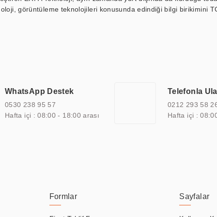
loji, görüntüleme teknolojileri konusunda edindiği bilgi birikimini T
ı durak ekranı, araç içi ekran, asansör ekranı, digital menüboard,
ar, kapı önü bilgi ekranları, panel PC, endüstriyel Panel PC, mini PC,
an görüntüleme sistemlerini de başarıyla projelendirme ve üretme kapa
çeşitli çözümler sunmaktadır. Bu kapsamda, akıllı bina, AVM, sinema, 
 bir sektöre özel ihtiyaçları anlamak ve karşılamak için özelleştiri
 kalite belgelerine ve sertifikalara sahip olup, etik değerlere bağlı
WhatsApp Destek
Telefonla Ul
zel çözümleri ile iş ortaklarının öne çıkmasına ve sürekli gelişimine k
0530 238 95 57
0212 293 58 2
Hafta içi : 08:00 - 18:00 arası
Hafta içi : 08:0
Formlar
Sayfalar