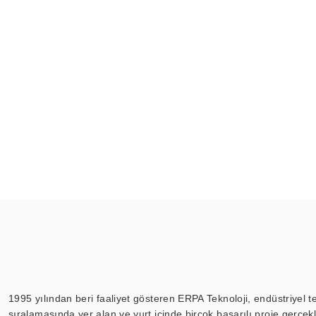
1995 yılından beri faaliyet gösteren ERPA Teknoloji, endüstriyel t
sıralamasında yer alan ve yurt içinde birçok başarılı proje gerçe