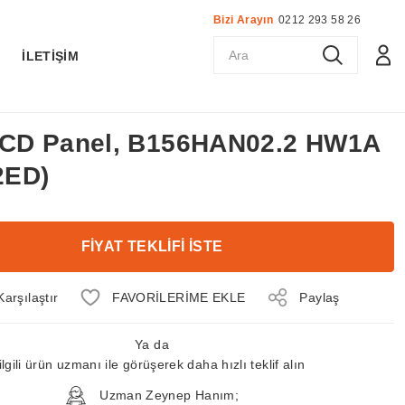
Bizi Arayın
0212 293 58 26
K
İLETİŞİM
 LCD Panel, B156HAN02.2 HW1A
2ED)
FİYAT TEKLİFİ İSTE
Karşılaştır
Paylaş
Ya da
ilgili ürün uzmanı ile görüşerek daha hızlı teklif alın
Uzman Zeynep Hanım;