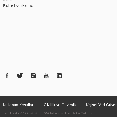
Kalite Politikamız
Kullanım Koşulları
Gizlilik ve Güvenlik
Kişisel Veri Güven
Telif Hakkı © 1995-2023 ERPA Teknoloji. Her Hakkı Saklıdır.