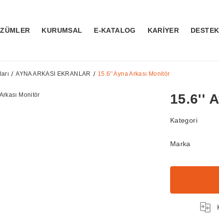
ÖZÜMLER
KURUMSAL
E-KATALOG
KARİYER
DESTE
arı
AYNA ARKASI EKRANLAR
15.6'' Ayna Arkası Monitör
15.6'' 
Kategori
Marka