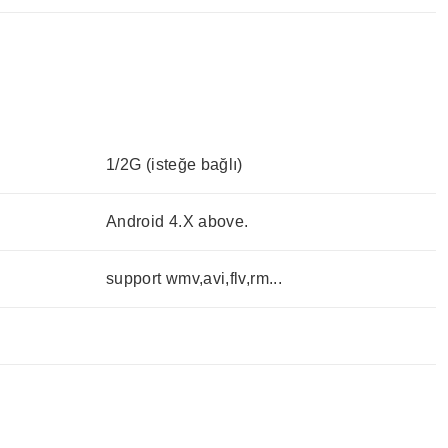
1/2G (isteğe bağlı)
Android 4.X above.
support wmv,avi,flv,rm...