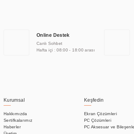
ile 110” boyutları arasında üretebilirken, ayrıca standart dışı ol
ERPA Teknoloji, geniş bir yelpazede sektörlerle işbirliği yaparak 
savunma sanayi ve ulaşım gibi farklı sektörlerle çalışmaktadır. Her
arasında yer almaktadır. ERPA Teknoloji, uluslararası standartlarda
Online Destek
yılların getirdiği bilgi ve tecrübe ile birleştiren ERPA Teknoloji, ö
Canlı Sohbet
Hafta içi : 08:00 - 18:00 arası
Kurumsal
Keşfedin
Hakkımızda
Ekran Çözümleri
Sertifkalarımız
PC Çözümleri
Haberler
PC Aksesuar ve Bileşenle
Üretim