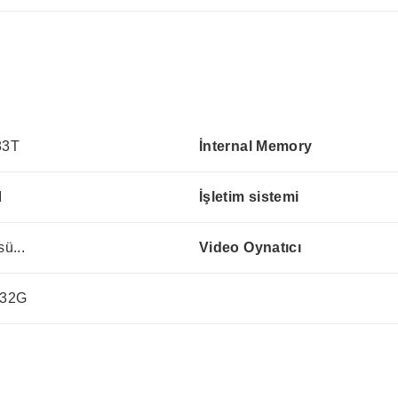
83T
İnternal Memory
M
İşletim sistemi
ü...
Video Oynatıcı
/32G