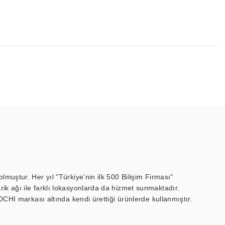
muştur. Her yıl "Türkiye'nin ilk 500 Bilişim Firması"
ik ağı ile farklı lokasyonlarda da hizmet sunmaktadır.
OCHI markası altında kendi ürettiği ürünlerde kullanmıştır.
 marin ekran, medikal ekran, savunma sanayi ekranı, ayna/TV
 endüstriyel mini PC ve akıllı bina sistemleri gibi çözümleri 4.5"