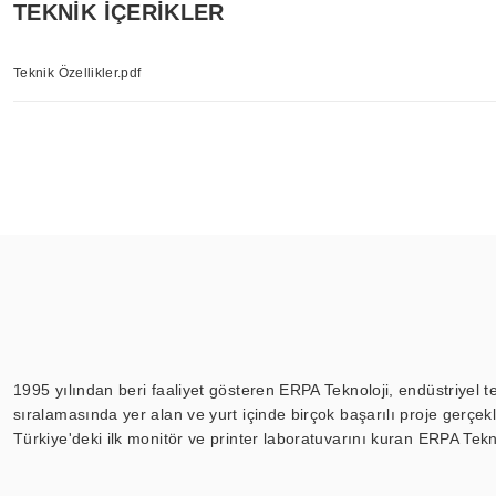
TEKNİK İÇERİKLER
Teknik Özellikler.pdf
1995 yılından beri faaliyet gösteren ERPA Teknoloji, endüstriyel t
sıralamasında yer alan ve yurt içinde birçok başarılı proje gerçe
Türkiye'deki ilk monitör ve printer laboratuvarını kuran ERPA Tekno
Günümüzde TOCHI; videowall, digital signage, kiosk, totem, akıll
ekranları, CNC ekranı, toplantı odası ekranları, endüstriyel ekranl