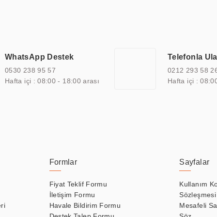
an görüntüleme sistemlerini de başarıyla projelendirme ve üretme kapa
çeşitli çözümler sunmaktadır. Bu kapsamda, akıllı bina, AVM, sinema, 
 bir sektöre özel ihtiyaçları anlamak ve karşılamak için özelleştiri
 kalite belgelerine ve sertifikalara sahip olup, etik değerlere bağlı
WhatsApp Destek
Telefonla Ul
zel çözümleri ile iş ortaklarının öne çıkmasına ve sürekli gelişimine k
0530 238 95 57
0212 293 58 2
Hafta içi : 08:00 - 18:00 arası
Hafta içi : 08:0
Formlar
Sayfalar
Fiyat Teklif Formu
Kullanım Ko
İletişim Formu
Sözleşmesi
ri
Havale Bildirim Formu
Mesafeli Sa
Destek Talep Formu
Söz.