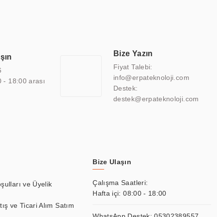
sitesine de sahiptir.
finans, eğitim, havacılık, restoran, otel, mağaza, sağlık,
lmiş çözümler geliştirmek, ERPA Teknoloji'nin uzmanlık alanları
 bir şekilde hareket etmektedir. Kaliteli ekipmanı, uzman kadroları,
Bize Yazın
aşın
atkı sağlamaktadır.
Fiyat Talebi:
6
info@erpateknoloji.com
0 - 18:00 arası
Destek:
destek@erpateknoloji.com
Bize Ulaşın
Çalışma Saatleri:
şulları ve Üyelik
Hafta içi: 08:00 - 18:00
tış ve Ticari Alım Satım
WhatsApp Destek:
05302389557