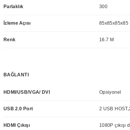
Parlaklık
300
İzleme Açısı
85x85x85x85
Renk
16.7 M
BAĞLANTI
HDMI/USB/VGA/ DVI
Opsiyonel
USB 2.0 Port
2 USB HOST,2
HDMI Çıkışı
1080P çıkışı d