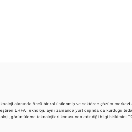
eknoloji alanında öncü bir rol üstlenmiş ve sektörde çözüm merkezi ol
kleştiren ERPA Teknoloji, aynı zamanda yurt dışında da kurduğu tedar
loji, görüntüleme teknolojileri konusunda edindiği bilgi birikimini T
ı durak ekranı, araç içi ekran, asansör ekranı, digital menüboard,
ar, kapı önü bilgi ekranları, panel PC, endüstriyel Panel PC, mini PC,