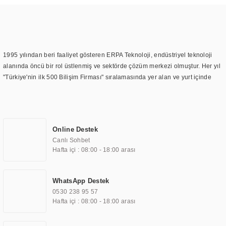
1995 yılından beri faaliyet gösteren ERPA Teknoloji, endüstriyel teknoloji
alanında öncü bir rol üstlenmiş ve sektörde çözüm merkezi olmuştur. Her yıl
"Türkiye'nin ilk 500 Bilişim Firması" sıralamasında yer alan ve yurt içinde
birçok başarılı proje gerçekleştiren ERPA Teknoloji, aynı zamanda yurt
dışında da kurduğu tedarik ağı ile farklı lokasyonlarda da hizmet
sunmaktadır. Türkiye'deki ilk monitör ve printer laboratuvarını kuran ERPA
Teknoloji, görüntüleme teknolojileri konusunda edindiği bilgi birikimini
Online Destek
TOCHI markası altında kendi ürettiği ürünlerde kullanmıştır. Günümüzde
Canlı Sohbet
TOCHI; videowall, digital signage, kiosk, totem, akıllı durak ekranı, araç içi
Hafta içi : 08:00 - 18:00 arası
ekran, asansör ekranı, digital menüboard, marin ekran, medikal ekran,
savunma sanayi ekranı, ayna/TV ekranları, CNC ekranı, toplantı odası
ekranları, endüstriyel ekranlar, kapı önü bilgi ekranları, panel PC,
WhatsApp Destek
endüstriyel Panel PC, mini PC, endüstriyel mini PC ve akıllı bina sistemleri
0530 238 95 57
gibi çözümleri 4.5" ile 110” boyutları arasında üretebilirken, ayrıca standart
Hafta içi : 08:00 - 18:00 arası
dışı olan görüntüleme sistemlerini de başarıyla projelendirme ve üretme
kapasitesine de sahiptir.