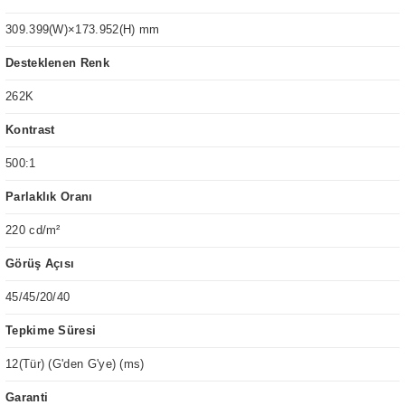
309.399(W)×173.952(H) mm
Desteklenen Renk
262K
Kontrast
500:1
Parlaklık Oranı
220 cd/m²
Görüş Açısı
45/45/20/40
Tepkime Süresi
12(Tür) (G'den G'ye) (ms)
Garanti