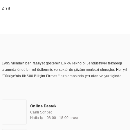
2 Yıl
1995 yılından beri faaliyet gösteren ERPA Teknoloji, endüstriyel teknoloji
alanında öncü bir rol üstlenmiş ve sektörde çözüm merkezi olmuştur. Her yıl
"Türkiye'nin ilk 500 Bilişim Firması" sıralamasında yer alan ve yurt içinde
birçok başarılı proje gerçekleştiren ERPA Teknoloji, aynı zamanda yurt
dışında da kurduğu tedarik ağı ile farklı lokasyonlarda da hizmet
sunmaktadır. Türkiye'deki ilk monitör ve printer laboratuvarını kuran ERPA
Teknoloji, görüntüleme teknolojileri konusunda edindiği bilgi birikimini
Online Destek
TOCHI markası altında kendi ürettiği ürünlerde kullanmıştır. Günümüzde
Canlı Sohbet
TOCHI; videowall, digital signage, kiosk, totem, akıllı durak ekranı, araç içi
Hafta içi : 08:00 - 18:00 arası
ekran, asansör ekranı, digital menüboard, marin ekran, medikal ekran,
savunma sanayi ekranı, ayna/TV ekranları, CNC ekranı, toplantı odası