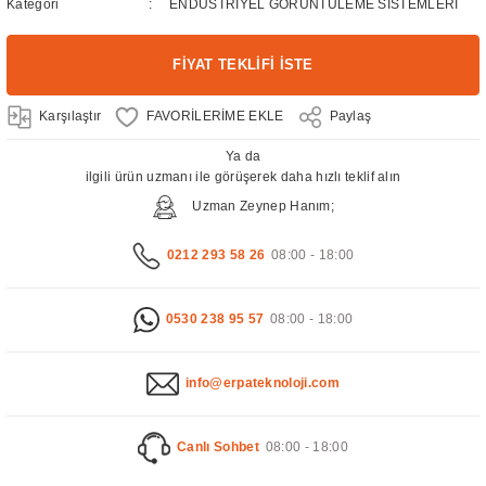
Kategori
ENDÜSTRİYEL GÖRÜNTÜLEME SİSTEMLERİ
FİYAT TEKLİFİ İSTE
Karşılaştır
Paylaş
Ya da
ilgili ürün uzmanı ile görüşerek daha hızlı teklif alın
Uzman Zeynep Hanım;
0212 293 58 26
08:00 - 18:00
0530 238 95 57
08:00 - 18:00
info@erpateknoloji.com
Canlı Sohbet
08:00 - 18:00