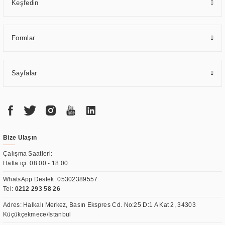
Keşfedin
Formlar
Sayfalar
Bize Ulaşın
Çalışma Saatleri:
Hafta içi: 08:00 - 18:00
WhatsApp Destek:
05302389557
Tel:
0212 293 58 26
Adres: Halkalı Merkez, Basın Ekspres Cd. No:25 D:1 A Kat 2, 34303
Küçükçekmece/İstanbul