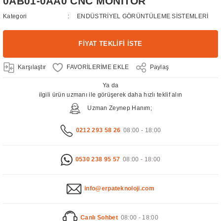
0AB01-0AA0 CNC MONİTÖR
Kategori
ENDÜSTRİYEL GÖRÜNTÜLEME SİSTEMLERİ
FİYAT TEKLİFİ İSTE
Karşılaştır
Paylaş
Ya da
ilgili ürün uzmanı ile görüşerek daha hızlı teklif alın
Uzman Zeynep Hanım;
0212 293 58 26
08:00 - 18:00
0530 238 95 57
08:00 - 18:00
info@erpateknoloji.com
Canlı Sohbet
08:00 - 18:00