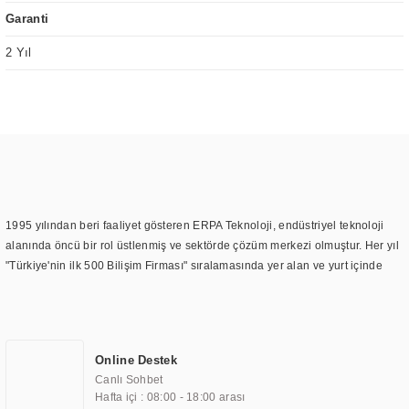
Garanti
2 Yıl
1995 yılından beri faaliyet gösteren ERPA Teknoloji, endüstriyel teknoloji
alanında öncü bir rol üstlenmiş ve sektörde çözüm merkezi olmuştur. Her yıl
"Türkiye'nin ilk 500 Bilişim Firması" sıralamasında yer alan ve yurt içinde
birçok başarılı proje gerçekleştiren ERPA Teknoloji, aynı zamanda yurt
dışında da kurduğu tedarik ağı ile farklı lokasyonlarda da hizmet
sunmaktadır. Türkiye'deki ilk monitör ve printer laboratuvarını kuran ERPA
Teknoloji, görüntüleme teknolojileri konusunda edindiği bilgi birikimini
Online Destek
TOCHI markası altında kendi ürettiği ürünlerde kullanmıştır. Günümüzde
Canlı Sohbet
TOCHI; videowall, digital signage, kiosk, totem, akıllı durak ekranı, araç içi
Hafta içi : 08:00 - 18:00 arası
ekran, asansör ekranı, digital menüboard, marin ekran, medikal ekran,