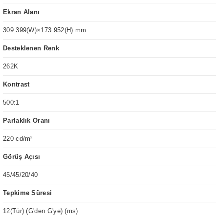
Ekran Alanı
309.399(W)×173.952(H) mm
Desteklenen Renk
262K
Kontrast
500:1
Parlaklık Oranı
220 cd/m²
Görüş Açısı
45/45/20/40
Tepkime Süresi
12(Tür) (G'den G'ye) (ms)