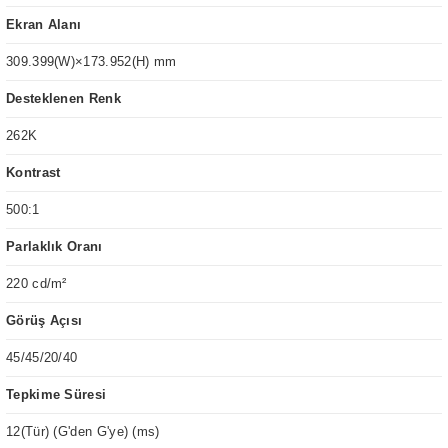
Ekran Alanı
309.399(W)×173.952(H) mm
Desteklenen Renk
262K
Kontrast
500:1
Parlaklık Oranı
220 cd/m²
Görüş Açısı
45/45/20/40
Tepkime Süresi
12(Tür) (G'den G'ye) (ms)