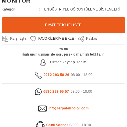
MONİTÖR
Kategori
ENDÜSTRİYEL GÖRÜNTÜLEME SİSTEMLERİ
FİYAT TEKLİFİ İSTE
Karşılaştır
Paylaş
Ya da
ilgili ürün uzmanı ile görüşerek daha hızlı teklif alın
Uzman Zeynep Hanım;
0212 293 58 26
08:00 - 18:00
0530 238 95 57
08:00 - 18:00
info@erpateknoloji.com
Canlı Sohbet
08:00 - 18:00