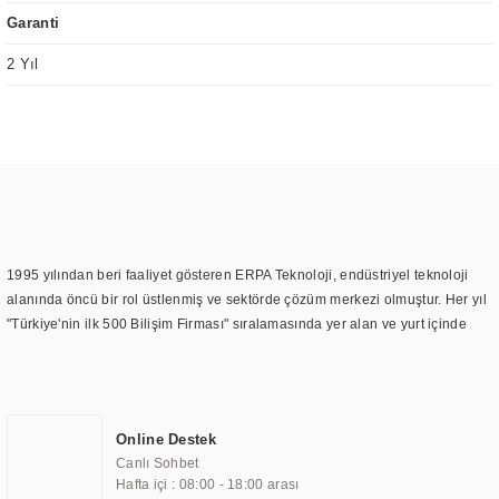
Garanti
2 Yıl
1995 yılından beri faaliyet gösteren ERPA Teknoloji, endüstriyel teknoloji
alanında öncü bir rol üstlenmiş ve sektörde çözüm merkezi olmuştur. Her yıl
"Türkiye'nin ilk 500 Bilişim Firması" sıralamasında yer alan ve yurt içinde
birçok başarılı proje gerçekleştiren ERPA Teknoloji, aynı zamanda yurt
dışında da kurduğu tedarik ağı ile farklı lokasyonlarda da hizmet
sunmaktadır. Türkiye'deki ilk monitör ve printer laboratuvarını kuran ERPA
Teknoloji, görüntüleme teknolojileri konusunda edindiği bilgi birikimini
Online Destek
TOCHI markası altında kendi ürettiği ürünlerde kullanmıştır. Günümüzde
Canlı Sohbet
TOCHI; videowall, digital signage, kiosk, totem, akıllı durak ekranı, araç içi
Hafta içi : 08:00 - 18:00 arası
ekran, asansör ekranı, digital menüboard, marin ekran, medikal ekran,