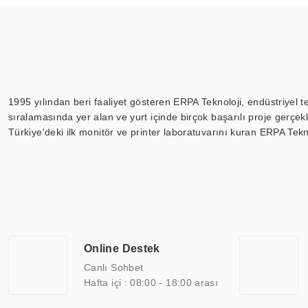
1995 yılından beri faaliyet gösteren ERPA Teknoloji, endüstriyel t
sıralamasında yer alan ve yurt içinde birçok başarılı proje gerçe
Türkiye'deki ilk monitör ve printer laboratuvarını kuran ERPA Tekno
Günümüzde TOCHI; videowall, digital signage, kiosk, totem, akıll
ekranları, CNC ekranı, toplantı odası ekranları, endüstriyel ekranl
ile 110” boyutları arasında üretebilirken, ayrıca standart dışı ol
ERPA Teknoloji, geniş bir yelpazede sektörlerle işbirliği yaparak 
savunma sanayi ve ulaşım gibi farklı sektörlerle çalışmaktadır. Her
arasında yer almaktadır. ERPA Teknoloji, uluslararası standartlarda
Online Destek
yılların getirdiği bilgi ve tecrübe ile birleştiren ERPA Teknoloji, ö
Canlı Sohbet
Hafta içi : 08:00 - 18:00 arası