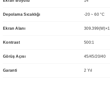
Ekran Boyutu
14"
Depolama Sıcaklığı
-20 ~ 60 °C
Ekran Alanı
309.399(W)×1
Kontrast
500:1
Görüş Açısı
45/45/20/40
Garanti
2 Yıl