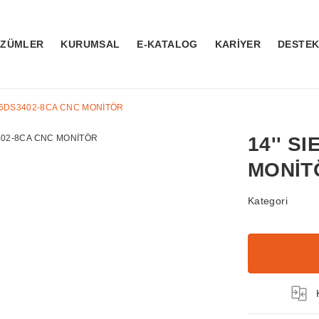
ÖZÜMLER
KURUMSAL
E-KATALOG
KARİYER
DESTE
S 6DS3402-8CA CNC MONİTÖR
14'' S
MONİT
Kategori