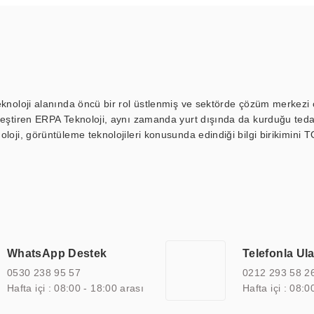
eknoloji alanında öncü bir rol üstlenmiş ve sektörde çözüm merkezi ol
kleştiren ERPA Teknoloji, aynı zamanda yurt dışında da kurduğu tedar
loji, görüntüleme teknolojileri konusunda edindiği bilgi birikimini T
ı durak ekranı, araç içi ekran, asansör ekranı, digital menüboard,
ar, kapı önü bilgi ekranları, panel PC, endüstriyel Panel PC, mini PC,
an görüntüleme sistemlerini de başarıyla projelendirme ve üretme kapa
çeşitli çözümler sunmaktadır. Bu kapsamda, akıllı bina, AVM, sinema, 
 bir sektöre özel ihtiyaçları anlamak ve karşılamak için özelleştiri
 kalite belgelerine ve sertifikalara sahip olup, etik değerlere bağlı
WhatsApp Destek
Telefonla Ul
zel çözümleri ile iş ortaklarının öne çıkmasına ve sürekli gelişimine k
0530 238 95 57
0212 293 58 2
Hafta içi : 08:00 - 18:00 arası
Hafta içi : 08:0