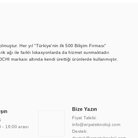
muştur. Her yıl "Türkiye'nin ilk 500 Bilişim Firması"
ik ağı ile farklı lokasyonlarda da hizmet sunmaktadır.
OCHI markası altında kendi ürettiği ürünlerde kullanmıştır.
 marin ekran, medikal ekran, savunma sanayi ekranı, ayna/TV
 endüstriyel mini PC ve akıllı bina sistemleri gibi çözümleri 4.5"
sitesine de sahiptir.
finans, eğitim, havacılık, restoran, otel, mağaza, sağlık,
lmiş çözümler geliştirmek, ERPA Teknoloji'nin uzmanlık alanları
 bir şekilde hareket etmektedir. Kaliteli ekipmanı, uzman kadroları,
Bize Yazın
aşın
atkı sağlamaktadır.
Fiyat Talebi:
6
info@erpateknoloji.com
0 - 18:00 arası
Destek: