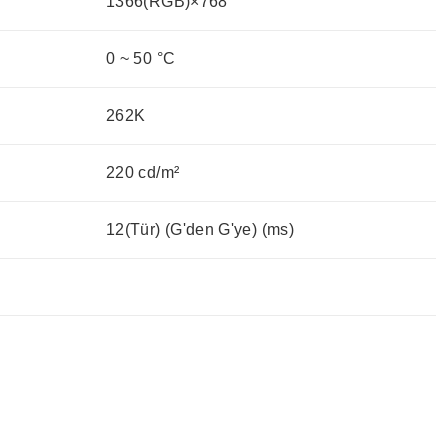
1366(RGB)×768
0 ~ 50 °C
262K
220 cd/m²
12(Tür) (G'den G'ye) (ms)