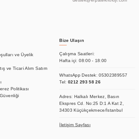
destek@erpateknoloji.com
Bize Ulaşın
Çalışma Saatleri:
şulları ve Üyelik
Hafta içi: 08:00 - 18:00
tış ve Ticari Alım Satım
WhatsApp Destek:
05302389557
ı
Tel:
0212 293 58 26
Çerez Politikası
 Güvenliği
Adres: Halkalı Merkez, Basın
Ekspres Cd. No:25 D:1 A Kat 2,
34303 Küçükçekmece/İstanbul
İletişim Sayfası