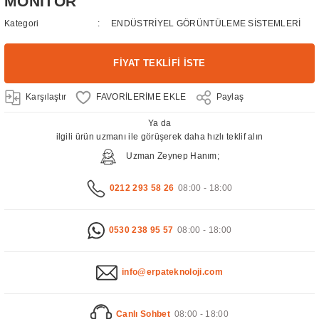
MONİTÖR
Kategori
ENDÜSTRİYEL GÖRÜNTÜLEME SİSTEMLERİ
FİYAT TEKLİFİ İSTE
Karşılaştır
Paylaş
Ya da
ilgili ürün uzmanı ile görüşerek daha hızlı teklif alın
Uzman Zeynep Hanım;
0212 293 58 26
08:00 - 18:00
0530 238 95 57
08:00 - 18:00
info@erpateknoloji.com
Canlı Sohbet
08:00 - 18:00