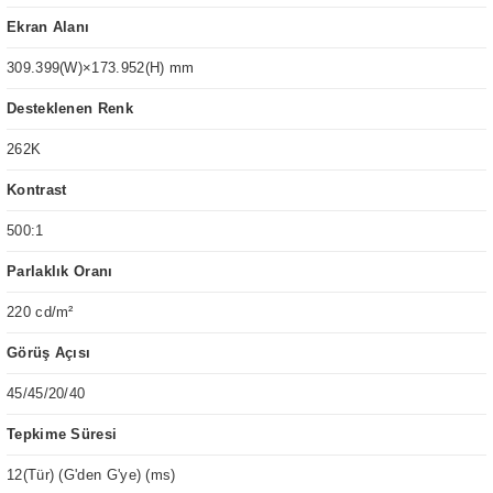
Ekran Alanı
309.399(W)×173.952(H) mm
Desteklenen Renk
262K
Kontrast
500:1
Parlaklık Oranı
220 cd/m²
Görüş Açısı
45/45/20/40
Tepkime Süresi
12(Tür) (G'den G'ye) (ms)