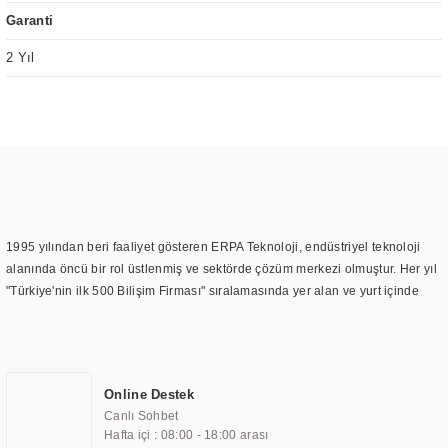
Garanti
2 Yıl
1995 yılından beri faaliyet gösteren ERPA Teknoloji, endüstriyel teknoloji
alanında öncü bir rol üstlenmiş ve sektörde çözüm merkezi olmuştur. Her yıl
"Türkiye'nin ilk 500 Bilişim Firması" sıralamasında yer alan ve yurt içinde
birçok başarılı proje gerçekleştiren ERPA Teknoloji, aynı zamanda yurt
dışında da kurduğu tedarik ağı ile farklı lokasyonlarda da hizmet
sunmaktadır. Türkiye'deki ilk monitör ve printer laboratuvarını kuran ERPA
Teknoloji, görüntüleme teknolojileri konusunda edindiği bilgi birikimini
Online Destek
TOCHI markası altında kendi ürettiği ürünlerde kullanmıştır. Günümüzde
Canlı Sohbet
TOCHI; videowall, digital signage, kiosk, totem, akıllı durak ekranı, araç içi
Hafta içi : 08:00 - 18:00 arası
ekran, asansör ekranı, digital menüboard, marin ekran, medikal ekran,