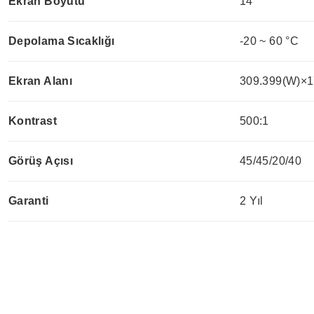
Ekran Boyutu
14"
Depolama Sıcaklığı
-20 ~ 60 °C
Ekran Alanı
309.399(W)×1
Kontrast
500:1
Görüş Açısı
45/45/20/40
Garanti
2 Yıl