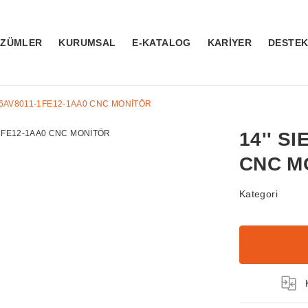
ÖZÜMLER
KURUMSAL
E-KATALOG
KARİYER
DESTE
S 6AV8011-1FE12-1AA0 CNC MONİTÖR
14'' S
CNC M
Kategori