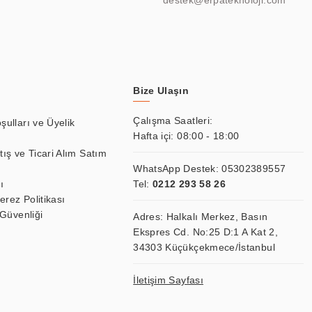
destek@erpateknoloji.com
Bize Ulaşın
Çalışma Saatleri:
şulları ve Üyelik
Hafta içi: 08:00 - 18:00
tış ve Ticari Alım Satım
WhatsApp Destek:
05302389557
ı
Tel:
0212 293 58 26
Çerez Politikası
 Güvenliği
Adres: Halkalı Merkez, Basın
Ekspres Cd. No:25 D:1 A Kat 2,
34303 Küçükçekmece/İstanbul
İletişim Sayfası