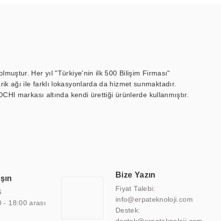
muştur. Her yıl "Türkiye'nin ilk 500 Bilişim Firması"
ik ağı ile farklı lokasyonlarda da hizmet sunmaktadır.
OCHI markası altında kendi ürettiği ürünlerde kullanmıştır.
 marin ekran, medikal ekran, savunma sanayi ekranı, ayna/TV
 endüstriyel mini PC ve akıllı bina sistemleri gibi çözümleri 4.5"
sitesine de sahiptir.
finans, eğitim, havacılık, restoran, otel, mağaza, sağlık,
lmiş çözümler geliştirmek, ERPA Teknoloji'nin uzmanlık alanları
 bir şekilde hareket etmektedir. Kaliteli ekipmanı, uzman kadroları,
Bize Yazın
aşın
atkı sağlamaktadır.
Fiyat Talebi:
6
info@erpateknoloji.com
0 - 18:00 arası
Destek: