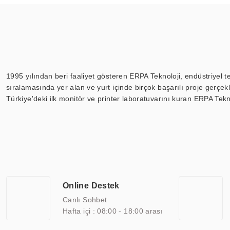
1995 yılından beri faaliyet gösteren ERPA Teknoloji, endüstriyel t
sıralamasında yer alan ve yurt içinde birçok başarılı proje gerçe
Türkiye'deki ilk monitör ve printer laboratuvarını kuran ERPA Tekno
Günümüzde TOCHI; videowall, digital signage, kiosk, totem, akıll
ekranları, CNC ekranı, toplantı odası ekranları, endüstriyel ekranl
ile 110” boyutları arasında üretebilirken, ayrıca standart dışı ol
ERPA Teknoloji, geniş bir yelpazede sektörlerle işbirliği yaparak 
savunma sanayi ve ulaşım gibi farklı sektörlerle çalışmaktadır. Her
arasında yer almaktadır. ERPA Teknoloji, uluslararası standartlarda
Online Destek
yılların getirdiği bilgi ve tecrübe ile birleştiren ERPA Teknoloji, ö
Canlı Sohbet
Hafta içi : 08:00 - 18:00 arası