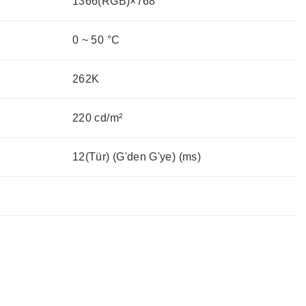
1366(RGB)×768
0 ~ 50 °C
262K
220 cd/m²
12(Tür) (G'den G'ye) (ms)