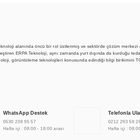
eknoloji alanında öncü bir rol üstlenmiş ve sektörde çözüm merkezi ol
kleştiren ERPA Teknoloji, aynı zamanda yurt dışında da kurduğu tedar
loji, görüntüleme teknolojileri konusunda edindiği bilgi birikimini T
ı durak ekranı, araç içi ekran, asansör ekranı, digital menüboard,
ar, kapı önü bilgi ekranları, panel PC, endüstriyel Panel PC, mini PC,
an görüntüleme sistemlerini de başarıyla projelendirme ve üretme kapa
çeşitli çözümler sunmaktadır. Bu kapsamda, akıllı bina, AVM, sinema, 
 bir sektöre özel ihtiyaçları anlamak ve karşılamak için özelleştiri
 kalite belgelerine ve sertifikalara sahip olup, etik değerlere bağlı
WhatsApp Destek
Telefonla Ul
zel çözümleri ile iş ortaklarının öne çıkmasına ve sürekli gelişimine k
0530 238 95 57
0212 293 58 2
Hafta içi : 08:00 - 18:00 arası
Hafta içi : 08:0